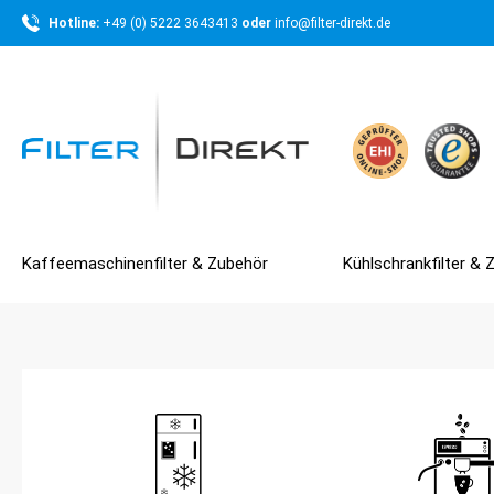
Hotline: 
+49 (0) 5222 3643413 
oder 
info@filter-direkt.de
Kaffeemaschinenfilter & Zubehör
Kühlschrankfilter & 