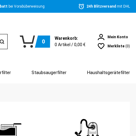
batt 
bei Vorabüberweisung
24h Blitzversand 
mit DHL
Mein Konto
Warenkorb:
0
0
Artikel /
0,00 €
Merkliste
(0)
filter
Staubsaugerfilter
Haushaltsgerätefilter