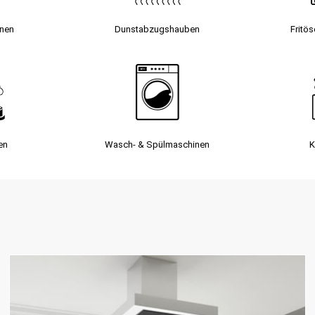
inen
Dunst­abzugs­hauben
Fritö
en
Wasch- & Spülmaschinen
K