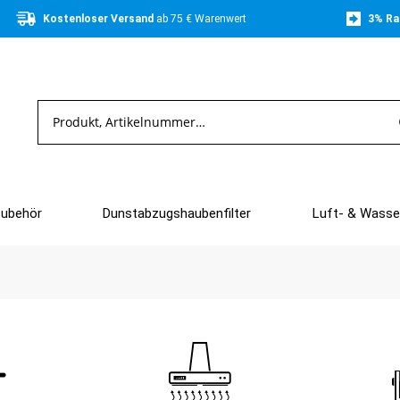
Kostenloser Versand 
ab 75 € Warenwert
3% Ra
Zubehör
Dunstabzugshaubenfilter
Luft- & Wasser