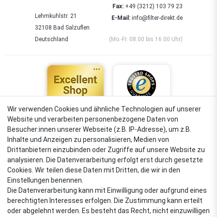
Fax:
+49 (3212) 103 79 23
Lehmkuhlstr. 21
E-Mail:
info@filter-direkt.de
32108 Bad Salzuflen
Deutschland
(Mo.-Fr. 08.00 bis 16.00 Uhr)
Wir verwenden Cookies und ähnliche Technologien auf unserer
Website und verarbeiten personenbezogene Daten von
4,88
Besucher:innen unserer Webseite (z.B. IP-Adresse), um z.B.
Sehr gut
Inhalte und Anzeigen zu personalisieren, Medien von
Drittanbietern einzubinden oder Zugriffe auf unsere Website zu
analysieren. Die Datenverarbeitung erfolgt erst durch gesetzte
Cookies. Wir teilen diese Daten mit Dritten, die wir in den
VERSANDARTEN
Einstellungen benennen.
Die Datenverarbeitung kann mit Einwilligung oder aufgrund eines
berechtigten Interesses erfolgen. Die Zustimmung kann erteilt
oder abgelehnt werden. Es besteht das Recht, nicht einzuwilligen