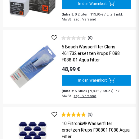
In den Warenkorb
(
Inhalt:
0.2
Liter
| 113,95 € / Liter) inkl.
MwSt.,
zzgl. Versand
(0)
5 Bosch Wasserfilter Claris
461732 ersetzen Krups F 088
F088-01 Aqua Filter
48,99 €
In den Warenkorb
(
Inhalt:
5
Stück
| 9,80 € / Stück) inkl.
MwSt.,
zzgl. Versand
(5)
10 Filtronix® Wasserfilter
ersetzen Krups F08801 F088 Aqua
Filter