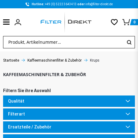
Hotline: 
+49 (0) 5222 3643413 
oder 
info@filter-direkt.de
0
Startseite
Kaffeemaschinenfilter & Zubehör
Krups
Qualität
Filterart
Ersatzteile / Zubehör