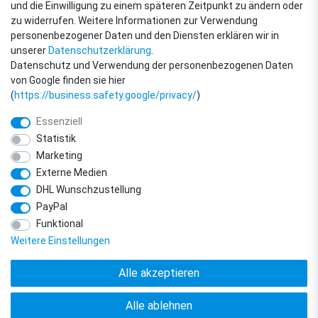
ZAHLUNGSARTEN
und die Einwilligung zu einem späteren Zeitpunkt zu ändern oder
zu widerrufen. Weitere Informationen zur Verwendung
personenbezogener Daten und den Diensten erklären wir in
unserer
Daten­schutz­erklärung
.
Datenschutz und Verwendung der personenbezogenen Daten
von Google finden sie hier
(
https://business.safety.google/privacy/
)
Essenziell
Statistik
Marketing
Externe Medien
DHL Wunschzustellung
© Copyright 2018 - 2026 filter-direkt. Alle Rechte vorbehalten. / *Alle Preise
PayPal
verstehen sich inkl. MwSt. und zzgl. Versandkosten.
powered by
createyourtemplate
Funktional
Weitere Einstellungen
Alle akzeptieren
Alle ablehnen