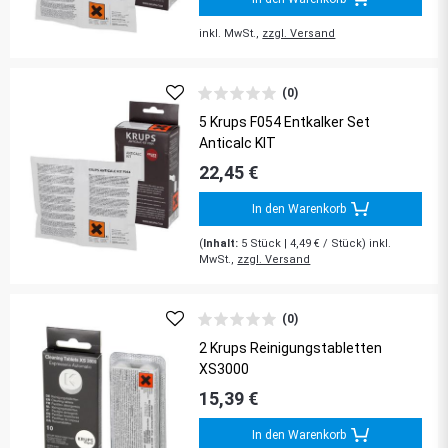
inkl. MwSt.,
zzgl. Versand
(0)
5 Krups F054 Entkalker Set
Anticalc KIT
22,45 €
In den Warenkorb
(
Inhalt:
5
Stück
| 4,49 € / Stück) inkl.
MwSt.,
zzgl. Versand
(0)
2 Krups Reinigungstabletten
XS3000
15,39 €
In den Warenkorb