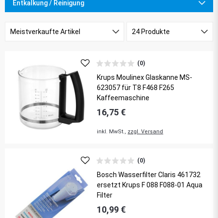
Entkalkung / Reinigung
(0)
Krups Moulinex Glaskanne MS-
623057 für T8 F468 F265
Kaffeemaschine
16,75 €
inkl. MwSt.,
zzgl. Versand
(0)
Bosch Wasserfilter Claris 461732
ersetzt Krups F 088 F088-01 Aqua
Filter
10,99 €