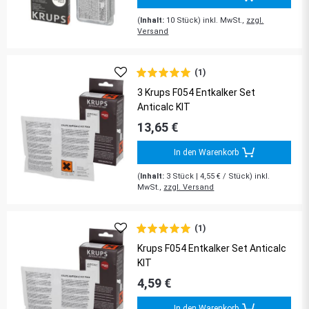
(
Inhalt:
10
Stück
)
inkl. MwSt.,
zzgl.
Versand
(1)
3 Krups F054 Entkalker Set
Anticalc KIT
13,65 €
In den Warenkorb
(
Inhalt:
3
Stück
| 4,55 € / Stück) inkl.
MwSt.,
zzgl. Versand
(1)
Krups F054 Entkalker Set Anticalc
KIT
4,59 €
In den Warenkorb