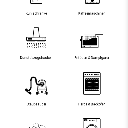
Kühlschränke
Kaffee­maschinen
Dunst­abzugs­hauben
Fritösen & Dampfgarer
Staubsauger­
Herde & Backöfen