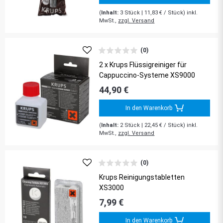
(
Inhalt:
3
Stück
| 11,83 € / Stück) inkl.
MwSt.,
zzgl. Versand
(0)
2 x Krups Flüssigreiniger für
Cappuccino-Systeme XS9000
44,90 €
In den Warenkorb
(
Inhalt:
2
Stück
| 22,45 € / Stück) inkl.
MwSt.,
zzgl. Versand
(0)
Krups Reinigungstabletten
XS3000
7,99 €
In den Warenkorb