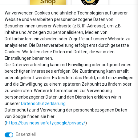
Wir verwenden Cookies und ähnliche Technologien auf unserer
Website und verarbeiten personenbezogene Daten von
4,88
Besucher:innen unserer Webseite (z.B. IP-Adresse), um z.B.
Sehr gut
Inhalte und Anzeigen zu personalisieren, Medien von
Drittanbietern einzubinden oder Zugriffe auf unsere Website zu
analysieren. Die Datenverarbeitung erfolgt erst durch gesetzte
Cookies. Wir teilen diese Daten mit Dritten, die wir in den
VERSANDARTEN
Einstellungen benennen.
Die Datenverarbeitung kann mit Einwilligung oder aufgrund eines
berechtigten Interesses erfolgen. Die Zustimmung kann erteilt
oder abgelehnt werden. Es besteht das Recht, nicht einzuwilligen
ZAHLUNGSARTEN
und die Einwilligung zu einem späteren Zeitpunkt zu ändern oder
zu widerrufen. Weitere Informationen zur Verwendung
personenbezogener Daten und den Diensten erklären wir in
unserer
Daten­schutz­erklärung
.
Datenschutz und Verwendung der personenbezogenen Daten
von Google finden sie hier
(
https://business.safety.google/privacy/
)
Essenziell