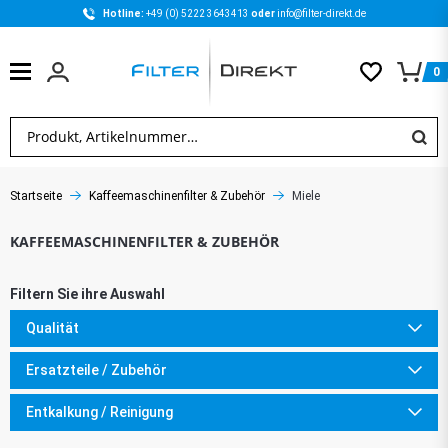
Hotline: 
+49 (0) 5222 3643413 
oder 
info@filter-direkt.de
0
Startseite
Kaffeemaschinenfilter & Zubehör
Miele
Qualität
Ersatzteile / Zubehör
Entkalkung / Reinigung