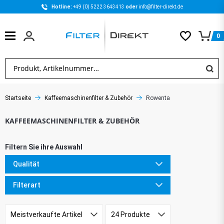
Hotline: 
+49 (0) 5222 3643413 
oder 
info@filter-direkt.de
0
Startseite
Kaffeemaschinenfilter & Zubehör
Rowenta
Qualität
Filterart