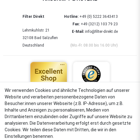
Filter Direkt
Hotline:
+49 (0) 5222 3643413
Fax:
+49 (3212) 103 79 23
Lehmkuhlstr. 21
E-Mail:
info@filter-direkt.de
32108 Bad Salzuflen
Deutschland
(Mo.-Fr. 08.00 bis 16.00 Uhr)
Wir verwenden Cookies und ähnliche Technologien auf unserer
Website und verarbeiten personenbezogene Daten von
4,88
Besucher:innen unserer Webseite (z.B. IP-Adresse), um z.B.
Sehr gut
Inhalte und Anzeigen zu personalisieren, Medien von
Drittanbietern einzubinden oder Zugriffe auf unsere Website zu
analysieren. Die Datenverarbeitung erfolgt erst durch gesetzte
Cookies. Wir teilen diese Daten mit Dritten, die wir in den
VERSANDARTEN
Einstellungen benennen.