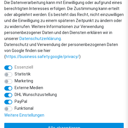
Die Datenverarbeitung kann mit Einwilligung oder aufgrund eines
berechtigten Interesses erfolgen. Die Zustimmung kann erteilt
oder abgelehnt werden. Es besteht das Recht, nicht einzuwilligen
ZAHLUNGSARTEN
und die Einwilligung zu einem späteren Zeitpunkt zu ändern oder
zu widerrufen. Weitere Informationen zur Verwendung
personenbezogener Daten und den Diensten erklären wir in
unserer
Daten­schutz­erklärung
.
Datenschutz und Verwendung der personenbezogenen Daten
von Google finden sie hier
(
https://business.safety.google/privacy/
)
Essenziell
Statistik
Marketing
Externe Medien
DHL Wunschzustellung
© Copyright 2018 - 2026 filter-direkt. Alle Rechte vorbehalten. / *Alle Preise
PayPal
verstehen sich inkl. MwSt. und zzgl. Versandkosten.
powered by
createyourtemplate
Funktional
Weitere Einstellungen