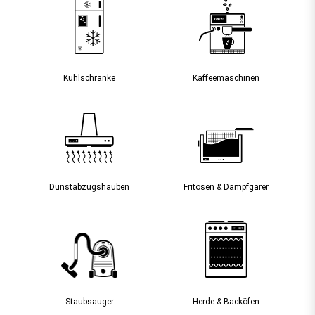
Kühlschränke
Kaffee­maschinen
Dunst­abzugs­hauben
Fritösen & Dampfgarer
Staubsauger­
Herde & Backöfen