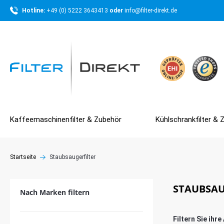
Hotline: 
+49 (0) 5222 3643413 
oder 
info@filter-direkt.de
Kaffeemaschinenfilter & Zubehör
Kühlschrankfilter & 
Startseite
Staubsaugerfilter
STAUBSAU