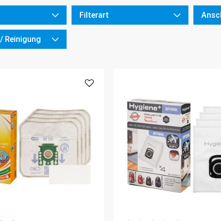
Filterart
Ansc
/ Reinigung