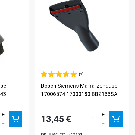
(1)
üse
Bosch Siemens Matratzendüse
043
17006574 17000180 BBZ133SA
13,45 €
inkl. MwSt.,
zzgl. Versand