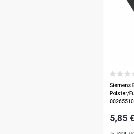
Siemens 
Polster/F
00265510
5,85 
inkl. MwSt.,
zzg