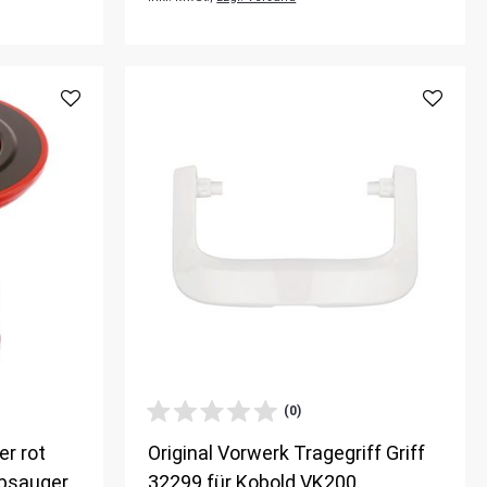
(0)
er rot
Original Vorwerk Tragegriff Griff
ubsauger
32299 für Kobold VK200