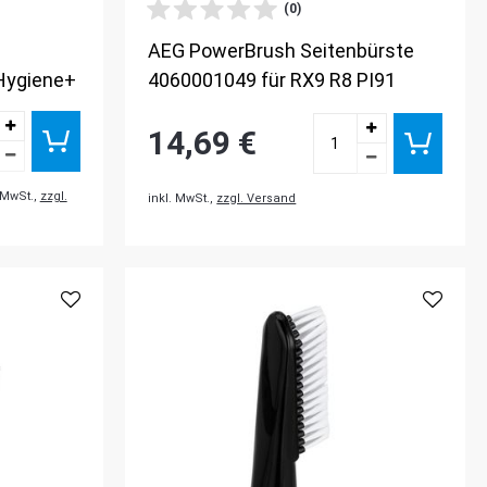
(0)
AEG PowerBrush Seitenbürste
Hygiene+
4060001049 für RX9 R8 PI91
14,69 €
. MwSt.,
zzgl.
inkl. MwSt.,
zzgl. Versand