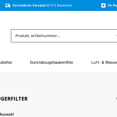
Kostenloser Versand 
ab 75 € Warenwert
3% Ra
Zubehör
Dunstabzugshaubenfilter
Luft- & Wasser
GERFILTER