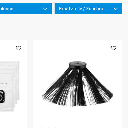
hlüsse
Ersatzteile / Zubehör