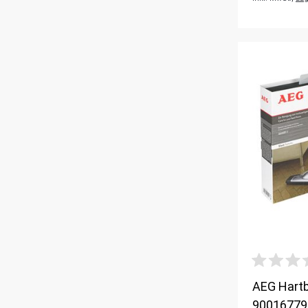
AEG Hart
900167793