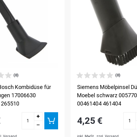
(0)
(0)
Bosch Kombidüse für
Siemens Möbelpinsel D
ugen 17006630
Moebel schwarz 00577
 265510
00461404 461404
€
4,25 €
l. Versand
inkl. MwSt.,
zzgl. Versand