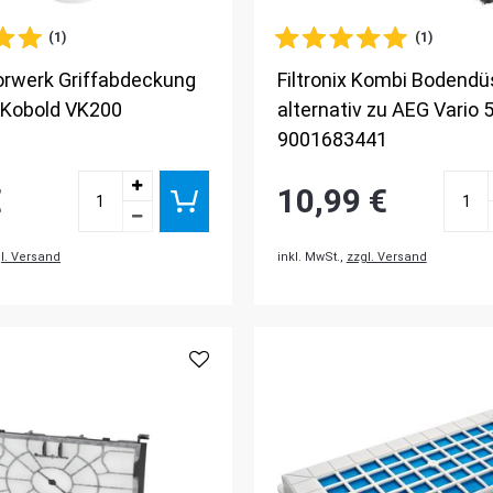
(1)
(1)
Vorwerk Griffabdeckung
Filtronix Kombi Bodendü
 Kobold VK200
alternativ zu AEG Vario 
9001683441
€
10,99 €
l. Versand
inkl. MwSt.,
zzgl. Versand