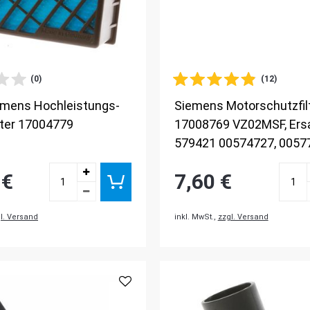
(0)
(12)
emens Hochleistungs-
Siemens Motorschutzfil
lter 17004779
17008769 VZ02MSF, Ers
579421 00574727, 0057
 €
7,60 €
l. Versand
inkl. MwSt.,
zzgl. Versand