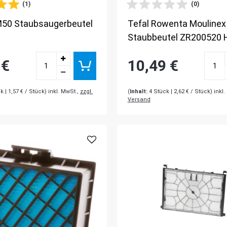
(1)
(0)
 M50 Staubsaugerbeutel
Tefal Rowenta Moulinex
Staubbeutel ZR200520 
 €
10,49 €
ck
| 1,57 € / Stück) inkl. MwSt.,
zzgl.
(
Inhalt:
4
Stück
| 2,62 € / Stück) inkl
Versand