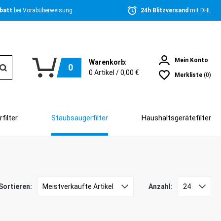
batt 
bei Vorabüberweisung
24h Blitzversand 
mit DHL
Mein Konto
Warenkorb:
0
0
Artikel /
0,00 €
Merkliste
(0)
filter
Staubsaugerfilter
Haushaltsgerätefilter