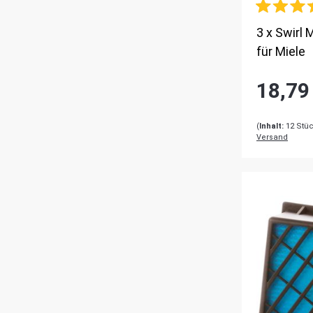
3 x Swirl
für Miele
18,79
(
Inhalt:
12
Stü
Versand