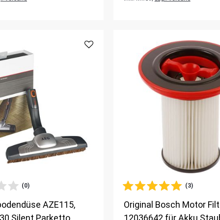
(0)
(3)
bodendüse AZE115,
Original Bosch Motor Filt
0 Silent Parketto
12036642 für Akku Sta