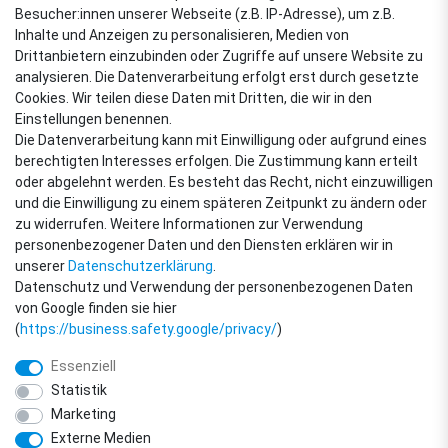
4,88
Besucher:innen unserer Webseite (z.B. IP-Adresse), um z.B.
Sehr gut
Inhalte und Anzeigen zu personalisieren, Medien von
Drittanbietern einzubinden oder Zugriffe auf unsere Website zu
analysieren. Die Datenverarbeitung erfolgt erst durch gesetzte
Cookies. Wir teilen diese Daten mit Dritten, die wir in den
VERSANDARTEN
Einstellungen benennen.
Die Datenverarbeitung kann mit Einwilligung oder aufgrund eines
berechtigten Interesses erfolgen. Die Zustimmung kann erteilt
oder abgelehnt werden. Es besteht das Recht, nicht einzuwilligen
ZAHLUNGSARTEN
und die Einwilligung zu einem späteren Zeitpunkt zu ändern oder
zu widerrufen. Weitere Informationen zur Verwendung
personenbezogener Daten und den Diensten erklären wir in
unserer
Daten­schutz­erklärung
.
Datenschutz und Verwendung der personenbezogenen Daten
von Google finden sie hier
(
https://business.safety.google/privacy/
)
Essenziell
Statistik
Marketing
Externe Medien