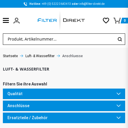
Hotline: 
+49 (0) 5222 3643413 
oder 
info@filter-direkt.de
0
Startseite
Luft- & Wasserfilter
Anschluesse
Qualität
Anschlüsse
Ersatzteile / Zubehör