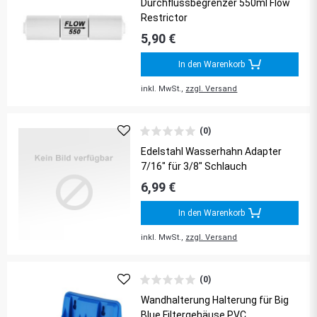
Durchflussbegrenzer 550ml Flow
Restrictor
5,90 €
In den Warenkorb
inkl. MwSt.,
zzgl. Versand
(0)
Edelstahl Wasserhahn Adapter
7/16" für 3/8" Schlauch
6,99 €
In den Warenkorb
inkl. MwSt.,
zzgl. Versand
(0)
Wandhalterung Halterung für Big
Blue Filtergehäuse PVC