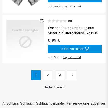
inkl. MwSt.,
zzgl. Versand
(0)
Wandhalterung Halterung aus
Metall für Filtergehäuse Big Blue
8,99 €
In den Warenkorb
inkl. MwSt.,
zzgl. Versand
1
2
3
Seite:
1 von 3
Anschluss, Schlauch, Schlauchverbinder, Verlaengerung, Zubehoer