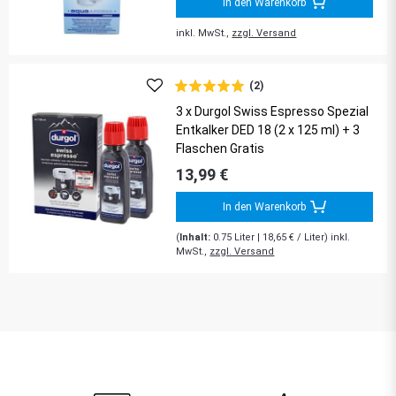
In den Warenkorb
inkl. MwSt.,
zzgl. Versand
(2)
3 x Durgol Swiss Espresso Spezial
Entkalker DED 18 (2 x 125 ml) + 3
Flaschen Gratis
13,99 €
In den Warenkorb
(
Inhalt:
0.75
Liter
| 18,65 € / Liter) inkl.
MwSt.,
zzgl. Versand