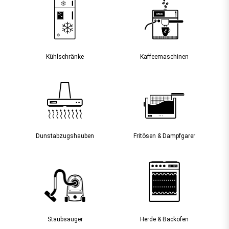
Kühlschränke
Kaffee­maschinen
Dunst­abzugs­hauben
Fritösen & Dampfgarer
Staubsauger­
Herde & Backöfen