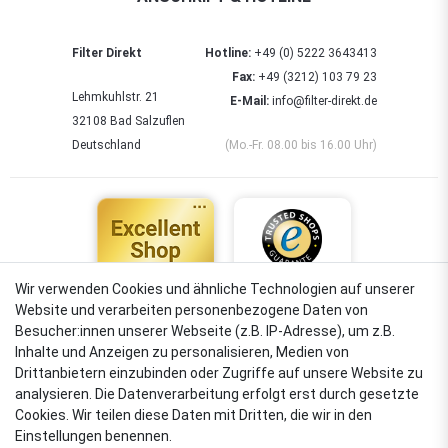
Filter Direkt
Hotline:
+49 (0) 5222 3643413
Fax:
+49 (3212) 103 79 23
Lehmkuhlstr. 21
E-Mail:
info@filter-direkt.de
32108 Bad Salzuflen
Deutschland
(Mo.-Fr. 08.00 bis 16.00 Uhr)
Wir verwenden Cookies und ähnliche Technologien auf unserer
Website und verarbeiten personenbezogene Daten von
4,88
Besucher:innen unserer Webseite (z.B. IP-Adresse), um z.B.
Sehr gut
Inhalte und Anzeigen zu personalisieren, Medien von
Drittanbietern einzubinden oder Zugriffe auf unsere Website zu
analysieren. Die Datenverarbeitung erfolgt erst durch gesetzte
Cookies. Wir teilen diese Daten mit Dritten, die wir in den
VERSANDARTEN
Einstellungen benennen.