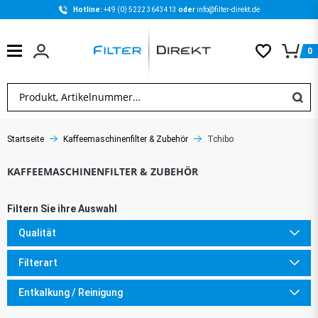
Hotline: 
+49 (0) 5222 3643413 
oder 
info@filter-direkt.de
0
Startseite
Kaffeemaschinenfilter & Zubehör
Tchibo
Qualität
Filterart
Entkalkung / Reinigung