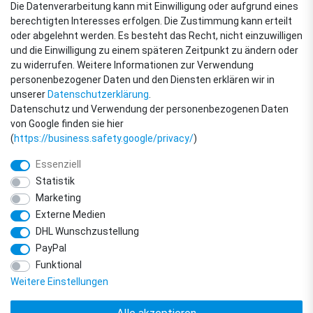
Die Datenverarbeitung kann mit Einwilligung oder aufgrund eines
berechtigten Interesses erfolgen. Die Zustimmung kann erteilt
oder abgelehnt werden. Es besteht das Recht, nicht einzuwilligen
ZAHLUNGSARTEN
und die Einwilligung zu einem späteren Zeitpunkt zu ändern oder
zu widerrufen. Weitere Informationen zur Verwendung
personenbezogener Daten und den Diensten erklären wir in
unserer
Daten­schutz­erklärung
.
Datenschutz und Verwendung der personenbezogenen Daten
von Google finden sie hier
(
https://business.safety.google/privacy/
)
Essenziell
Statistik
Marketing
Externe Medien
DHL Wunschzustellung
© Copyright 2018 - 2026 filter-direkt. Alle Rechte vorbehalten. / *Alle Preise
PayPal
verstehen sich inkl. MwSt. und zzgl. Versandkosten.
powered by
createyourtemplate
Funktional
Weitere Einstellungen