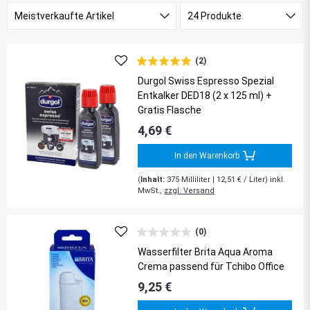
(2)
Durgol Swiss Espresso Spezial
Entkalker DED18 (2 x 125 ml) +
Gratis Flasche
4,69 €
In den Warenkorb
(
Inhalt:
375
Milliliter
| 12,51 € / Liter) inkl.
MwSt.,
zzgl. Versand
(0)
Wasserfilter Brita Aqua Aroma
Crema passend für Tchibo Office
9,25 €