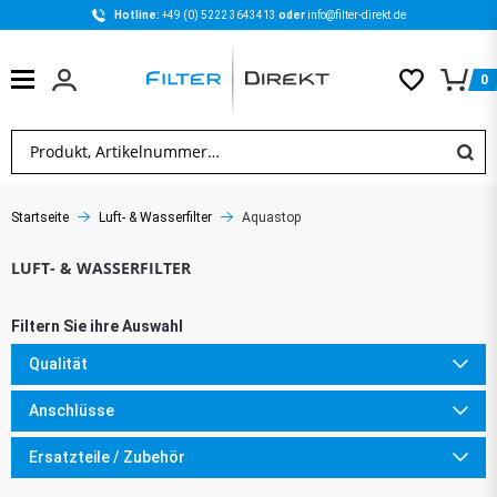
Hotline: 
+49 (0) 5222 3643413 
oder 
info@filter-direkt.de
0
Startseite
Luft- & Wasserfilter
Aquastop
Qualität
Anschlüsse
Ersatzteile / Zubehör