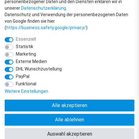
personenbezogener Daten und den Diensten erklären wir in
unserer
Daten­schutz­erklärung
.
Datenschutz und Verwendung der personenbezogenen Daten
von Google finden sie hier
(
https://business.safety.google/privacy/
)
Essenziell
Statistik
Marketing
Externe Medien
DHL Wunschzustellung
© Copyright 2018 - 2026 filter-direkt. Alle Rechte vorbehalten. / *Alle Preise
PayPal
verstehen sich inkl. MwSt. und zzgl. Versandkosten.
powered by
createyourtemplate
Funktional
Weitere Einstellungen
Alle akzeptieren
Alle ablehnen
Vertrag widerrufen
Kontakt
Auswahl akzeptieren