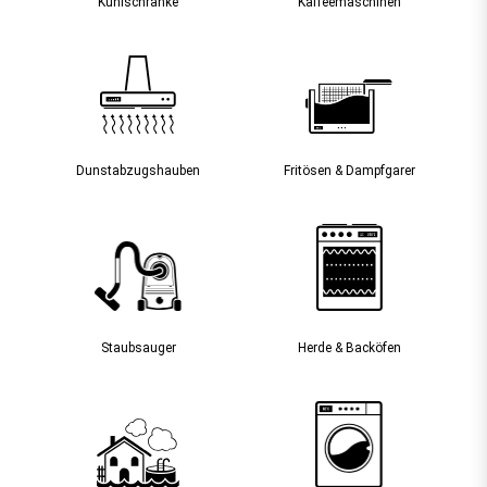
Kühlschränke
Kaffee­maschinen
Dunst­abzugs­hauben
Fritösen & Dampfgarer
Staubsauger­
Herde & Backöfen