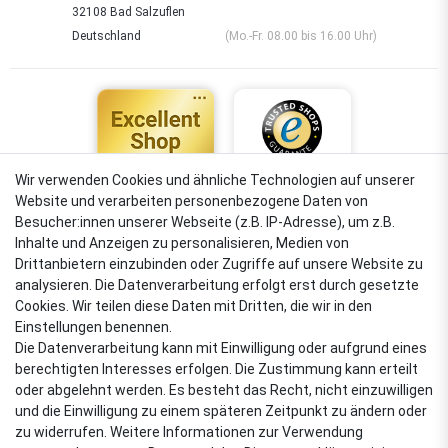
32108 Bad Salzuflen
Deutschland
(Mo.-Fr. 08.00 bis 16.00 Uhr)
Wir verwenden Cookies und ähnliche Technologien auf unserer
Website und verarbeiten personenbezogene Daten von
4,88
Besucher:innen unserer Webseite (z.B. IP-Adresse), um z.B.
Sehr gut
Inhalte und Anzeigen zu personalisieren, Medien von
Drittanbietern einzubinden oder Zugriffe auf unsere Website zu
analysieren. Die Datenverarbeitung erfolgt erst durch gesetzte
Cookies. Wir teilen diese Daten mit Dritten, die wir in den
VERSANDARTEN
Einstellungen benennen.
Die Datenverarbeitung kann mit Einwilligung oder aufgrund eines
berechtigten Interesses erfolgen. Die Zustimmung kann erteilt
oder abgelehnt werden. Es besteht das Recht, nicht einzuwilligen
ZAHLUNGSARTEN
und die Einwilligung zu einem späteren Zeitpunkt zu ändern oder
zu widerrufen. Weitere Informationen zur Verwendung