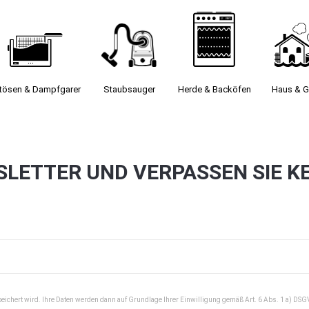
itösen & Dampfgarer
Staubsauger­
Herde & Backöfen
Haus & G
SLETTER UND VERPASSEN SIE K
peichert wird. Ihre Daten werden dann auf Grundlage Ihrer Einwilligung gemäß Art. 6 Abs. 1 a) DSG