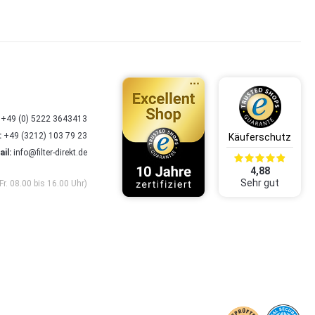
+49 (0) 5222 3643413
:
+49 (3212) 103 79 23
il:
info@filter-direkt.de
4,88
Sehr gut
Fr. 08.00 bis 16.00 Uhr)