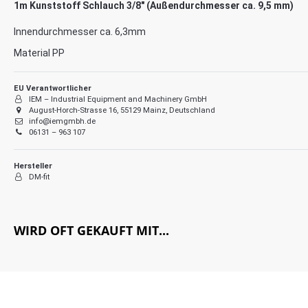
1m Kunststoff Schlauch 3/8" (Außendurchmesser ca. 9,5 mm)
Innendurchmesser ca. 6,3mm
Material PP
EU Verantwortlicher
IEM – Industrial Equipment and Machinery GmbH
August-Horch-Strasse 16, 55129 Mainz, Deutschland
info@iemgmbh.de
06131 – 963 107
Hersteller
DM-fit
WIRD OFT GEKAUFT MIT...