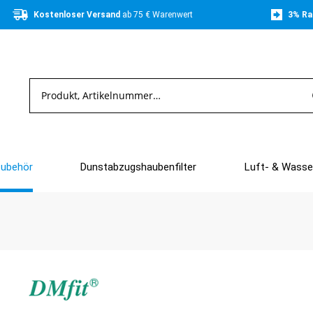
Kostenloser Versand 
ab 75 € Warenwert
3% Ra
Zubehör
Dunstabzugshaubenfilter
Luft- & Wasser