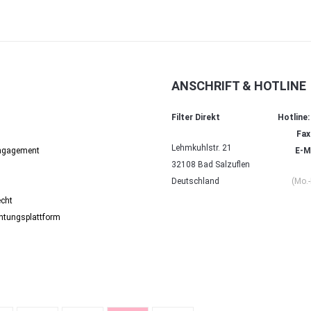
ANSCHRIFT & HOTLINE
Filter Direkt
Hotline:
Fax
Lehmkuhlstr. 21
Engagement
E-Ma
32108 Bad Salzuflen
Deutschland
(Mo.-
echt
chtungs­platt­form