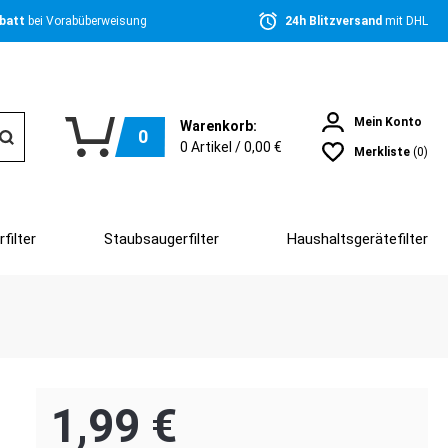
batt 
bei Vorabüberweisung
24h Blitzversand 
mit DHL
Mein Konto
Warenkorb:
0
0
Artikel /
0,00 €
Merkliste
(0)
filter
Staubsaugerfilter
Haushaltsgerätefilter
1,99 €