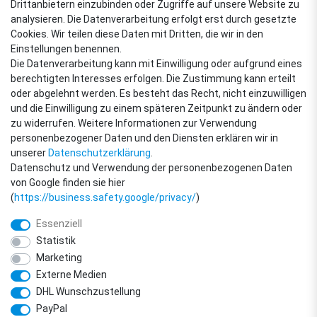
Drittanbietern einzubinden oder Zugriffe auf unsere Website zu
analysieren. Die Datenverarbeitung erfolgt erst durch gesetzte
Cookies. Wir teilen diese Daten mit Dritten, die wir in den
VERSANDARTEN
Einstellungen benennen.
Die Datenverarbeitung kann mit Einwilligung oder aufgrund eines
berechtigten Interesses erfolgen. Die Zustimmung kann erteilt
oder abgelehnt werden. Es besteht das Recht, nicht einzuwilligen
ZAHLUNGSARTEN
und die Einwilligung zu einem späteren Zeitpunkt zu ändern oder
zu widerrufen. Weitere Informationen zur Verwendung
personenbezogener Daten und den Diensten erklären wir in
unserer
Daten­schutz­erklärung
.
Datenschutz und Verwendung der personenbezogenen Daten
von Google finden sie hier
(
https://business.safety.google/privacy/
)
Essenziell
Statistik
Marketing
Externe Medien
DHL Wunschzustellung
© Copyright 2018 - 2026 filter-direkt. Alle Rechte vorbehalten. / *Alle Preise
PayPal
verstehen sich inkl. MwSt. und zzgl. Versandkosten.