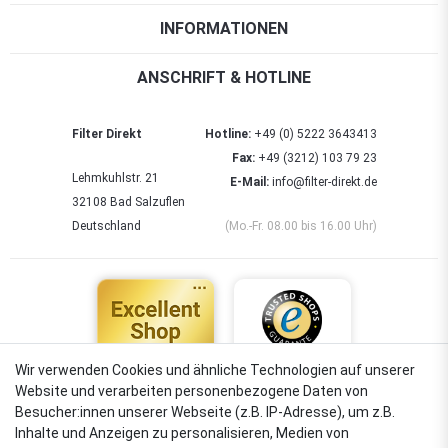
INFORMATIONEN
ANSCHRIFT & HOTLINE
Filter Direkt
Hotline:
+49 (0) 5222 3643413
Fax:
+49 (3212) 103 79 23
Lehmkuhlstr. 21
E-Mail:
info@filter-direkt.de
32108 Bad Salzuflen
Deutschland
(Mo.-Fr. 08.00 bis 16.00 Uhr)
Wir verwenden Cookies und ähnliche Technologien auf unserer
Website und verarbeiten personenbezogene Daten von
4,88
Besucher:innen unserer Webseite (z.B. IP-Adresse), um z.B.
Sehr gut
Inhalte und Anzeigen zu personalisieren, Medien von