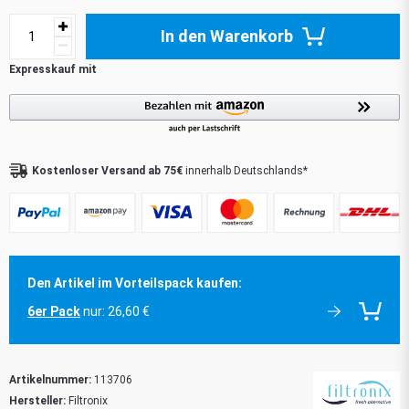
In den Warenkorb
Kostenloser Versand ab 75€
innerhalb Deutschlands*
Den Artikel im Vorteilspack kaufen:
6er Pack
nur: 26,60 €
Artikelnummer:
113706
Hersteller:
Filtronix