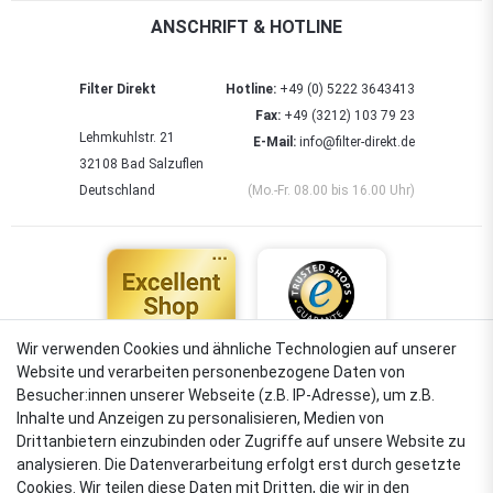
ANSCHRIFT & HOTLINE
Filter Direkt
Hotline:
+49 (0) 5222 3643413
Fax:
+49 (3212) 103 79 23
Lehmkuhlstr. 21
E-Mail:
info@filter-direkt.de
32108 Bad Salzuflen
Deutschland
(Mo.-Fr. 08.00 bis 16.00 Uhr)
Wir verwenden Cookies und ähnliche Technologien auf unserer
Website und verarbeiten personenbezogene Daten von
4,88
Besucher:innen unserer Webseite (z.B. IP-Adresse), um z.B.
Sehr gut
Inhalte und Anzeigen zu personalisieren, Medien von
Drittanbietern einzubinden oder Zugriffe auf unsere Website zu
analysieren. Die Datenverarbeitung erfolgt erst durch gesetzte
Cookies. Wir teilen diese Daten mit Dritten, die wir in den