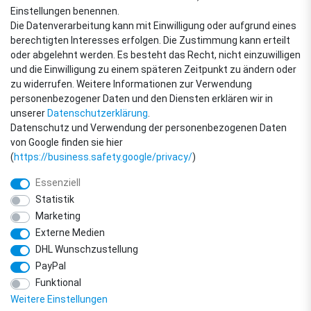
VERSANDARTEN
Einstellungen benennen.
Die Datenverarbeitung kann mit Einwilligung oder aufgrund eines
berechtigten Interesses erfolgen. Die Zustimmung kann erteilt
oder abgelehnt werden. Es besteht das Recht, nicht einzuwilligen
ZAHLUNGSARTEN
und die Einwilligung zu einem späteren Zeitpunkt zu ändern oder
zu widerrufen. Weitere Informationen zur Verwendung
personenbezogener Daten und den Diensten erklären wir in
unserer
Daten­schutz­erklärung
.
Datenschutz und Verwendung der personenbezogenen Daten
von Google finden sie hier
(
https://business.safety.google/privacy/
)
Essenziell
Statistik
Marketing
Externe Medien
DHL Wunschzustellung
© Copyright 2018 - 2026 filter-direkt. Alle Rechte vorbehalten. / *Alle Preise
PayPal
verstehen sich inkl. MwSt. und zzgl. Versandkosten.
powered by
createyourtemplate
Funktional
Weitere Einstellungen