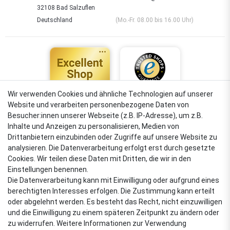
32108 Bad Salzuflen
Deutschland
(Mo.-Fr. 08.00 bis 16.00 Uhr)
Wir verwenden Cookies und ähnliche Technologien auf unserer
Website und verarbeiten personenbezogene Daten von
4,88
Besucher:innen unserer Webseite (z.B. IP-Adresse), um z.B.
Sehr gut
Inhalte und Anzeigen zu personalisieren, Medien von
Drittanbietern einzubinden oder Zugriffe auf unsere Website zu
analysieren. Die Datenverarbeitung erfolgt erst durch gesetzte
Cookies. Wir teilen diese Daten mit Dritten, die wir in den
VERSANDARTEN
Einstellungen benennen.
Die Datenverarbeitung kann mit Einwilligung oder aufgrund eines
berechtigten Interesses erfolgen. Die Zustimmung kann erteilt
oder abgelehnt werden. Es besteht das Recht, nicht einzuwilligen
ZAHLUNGSARTEN
und die Einwilligung zu einem späteren Zeitpunkt zu ändern oder
zu widerrufen. Weitere Informationen zur Verwendung