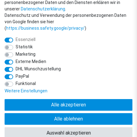
personenbezogener Daten und den Diensten erklären wir in
unserer
Daten­schutz­erklärung
.
Datenschutz und Verwendung der personenbezogenen Daten
von Google finden sie hier
(
https://business.safety.google/privacy/
)
Essenziell
Statistik
Marketing
Externe Medien
DHL Wunschzustellung
© Copyright 2018 - 2026 filter-direkt. Alle Rechte vorbehalten. / *Alle Preise
PayPal
verstehen sich inkl. MwSt. und zzgl. Versandkosten.
powered by
createyourtemplate
Funktional
Weitere Einstellungen
Alle akzeptieren
Alle ablehnen
Vertrag widerrufen
Kontakt
Auswahl akzeptieren