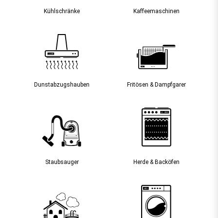
Kühlschränke
Kaffee­maschinen
Dunst­abzugs­hauben
Fritösen & Dampfgarer
Staubsauger­
Herde & Backöfen