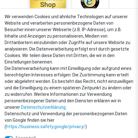
Wir verwenden Cookies und ähnliche Technologien auf unserer
Website und verarbeiten personenbezogene Daten von
4,88
Besucher:innen unserer Webseite (z.B. IP-Adresse), um z.B.
Sehr gut
Inhalte und Anzeigen zu personalisieren, Medien von
Drittanbietern einzubinden oder Zugriffe auf unsere Website zu
analysieren. Die Datenverarbeitung erfolgt erst durch gesetzte
Cookies. Wir teilen diese Daten mit Dritten, die wir in den
VERSANDARTEN
Einstellungen benennen.
Die Datenverarbeitung kann mit Einwilligung oder aufgrund eines
berechtigten Interesses erfolgen. Die Zustimmung kann erteilt
oder abgelehnt werden. Es besteht das Recht, nicht einzuwilligen
ZAHLUNGSARTEN
und die Einwilligung zu einem späteren Zeitpunkt zu ändern oder
zu widerrufen. Weitere Informationen zur Verwendung
personenbezogener Daten und den Diensten erklären wir in
unserer
Daten­schutz­erklärung
.
Datenschutz und Verwendung der personenbezogenen Daten
von Google finden sie hier
(
https://business.safety.google/privacy/
)