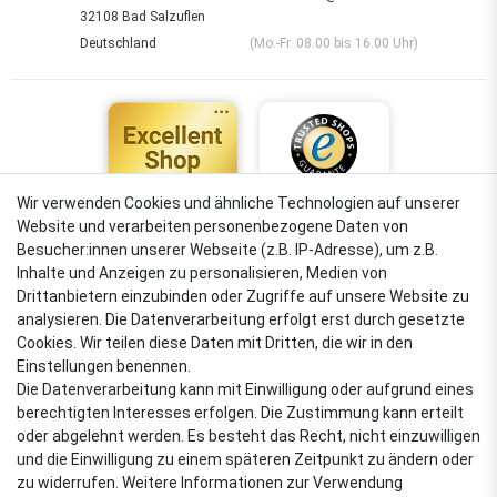
32108 Bad Salzuflen
Deutschland
(Mo.-Fr. 08.00 bis 16.00 Uhr)
Wir verwenden Cookies und ähnliche Technologien auf unserer
Website und verarbeiten personenbezogene Daten von
4,88
Besucher:innen unserer Webseite (z.B. IP-Adresse), um z.B.
Sehr gut
Inhalte und Anzeigen zu personalisieren, Medien von
Drittanbietern einzubinden oder Zugriffe auf unsere Website zu
analysieren. Die Datenverarbeitung erfolgt erst durch gesetzte
Cookies. Wir teilen diese Daten mit Dritten, die wir in den
VERSANDARTEN
Einstellungen benennen.
Die Datenverarbeitung kann mit Einwilligung oder aufgrund eines
berechtigten Interesses erfolgen. Die Zustimmung kann erteilt
oder abgelehnt werden. Es besteht das Recht, nicht einzuwilligen
ZAHLUNGSARTEN
und die Einwilligung zu einem späteren Zeitpunkt zu ändern oder
zu widerrufen. Weitere Informationen zur Verwendung