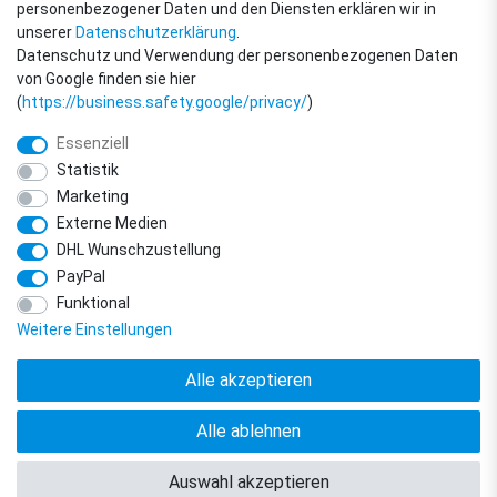
personenbezogener Daten und den Diensten erklären wir in
unserer
Daten­schutz­erklärung
.
Datenschutz und Verwendung der personenbezogenen Daten
von Google finden sie hier
(
https://business.safety.google/privacy/
)
Essenziell
Statistik
Marketing
Externe Medien
DHL Wunschzustellung
© Copyright 2018 - 2026 filter-direkt. Alle Rechte vorbehalten. / *Alle Preise
PayPal
verstehen sich inkl. MwSt. und zzgl. Versandkosten.
powered by
createyourtemplate
Funktional
Weitere Einstellungen
Alle akzeptieren
Alle ablehnen
Vertrag widerrufen
Kontakt
Auswahl akzeptieren