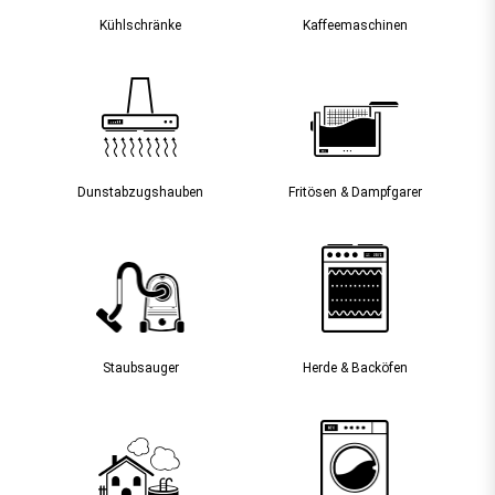
Kühlschränke
Kaffee­maschinen
Dunst­abzugs­hauben
Fritösen & Dampfgarer
Staubsauger­
Herde & Backöfen