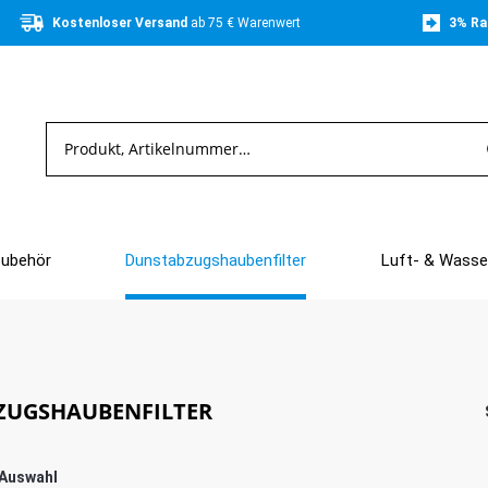
Kostenloser Versand 
ab 75 € Warenwert
3% Ra
Zubehör
Dunstabzugshaubenfilter
Luft- & Wasser
ZUGSHAUBENFILTER