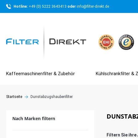
Hotline: 
+49 (0) 5222 3643413 
oder 
info@filter-direkt.de
Kaffeemaschinenfilter & Zubehör
Kühlschrankfilter & 
Startseite
Dunstabzugshaubenfilter
DUNSTAB