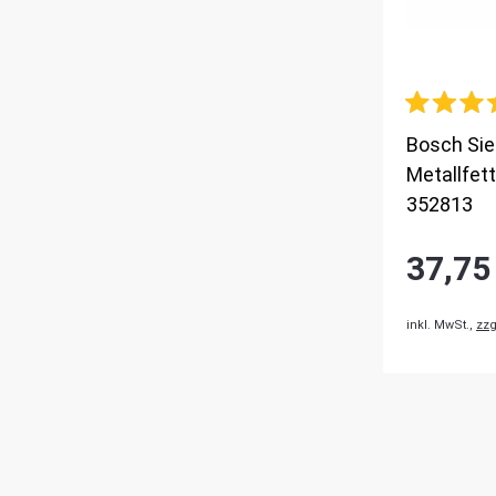
Bosch Si
Metallfet
352813
37,75
inkl. MwSt.,
zzg