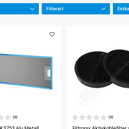
Filterart
Entka
(0)
(0)
K3753 Alu Metall
Filtronix Aktivkohlefilter 