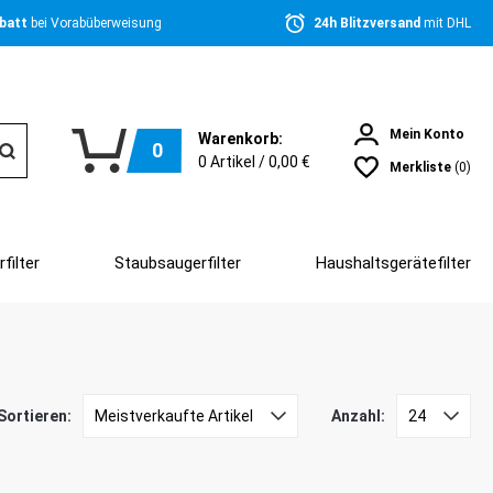
batt 
bei Vorabüberweisung
24h Blitzversand 
mit DHL
Mein Konto
Warenkorb:
0
0
Artikel /
0,00 €
Merkliste
(0)
filter
Staubsaugerfilter
Haushaltsgerätefilter