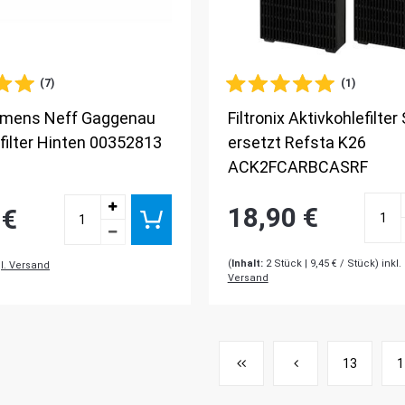
(7)
(1)
emens Neff Gaggenau
Filtronix Aktivkohlefilter
tfilter Hinten 00352813
ersetzt Refsta K26
ACK2FCARBCASRF
18,90 €
 €
(
Inhalt:
2
Stück
| 9,45 € / Stück) inkl
l. Versand
Versand
13
1