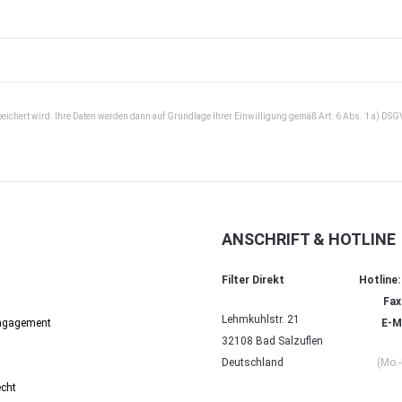
peichert wird. Ihre Daten werden dann auf Grundlage Ihrer Einwilligung gemäß Art. 6 Abs. 1 a) DSG
ANSCHRIFT & HOTLINE
Filter Direkt
Hotline:
Fax
Lehmkuhlstr. 21
Engagement
E-Ma
32108 Bad Salzuflen
Deutschland
(Mo.-
echt