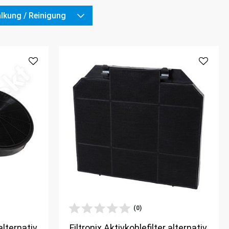
lkung / Reinigung
(0)
alternativ
Filtronix Aktivkohlefilter alternativ