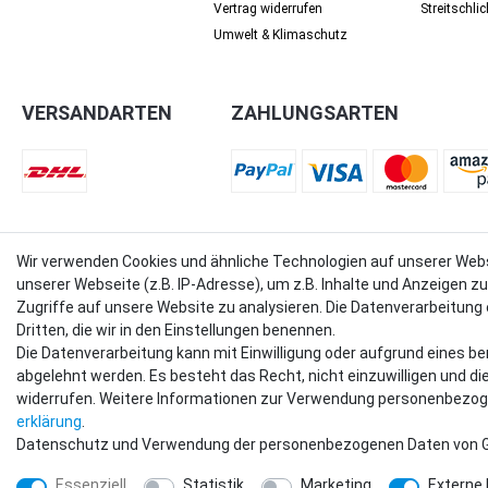
Vertrag widerrufen
Streit­schli
Umwelt & Klimaschutz
VERSANDARTEN
ZAHLUNGSARTEN
Wir verwenden Cookies und ähnliche Technologien auf unserer Web
© Copyright 2018 - 2026 filter-direkt. Alle Rechte vorbehalten. / *Alle Preise verstehen sich in
unserer Webseite (z.B. IP-Adresse), um z.B. Inhalte und Anzeigen z
Zugriffe auf unsere Website zu analysieren. Die Datenverarbeitung e
Dritten, die wir in den Einstellungen benennen.
Die Datenverarbeitung kann mit Einwilligung oder aufgrund eines be
abgelehnt werden. Es besteht das Recht, nicht einzuwilligen und di
widerrufen. Weitere Informationen zur Verwendung personenbezoge
erklärung
.
Datenschutz und Verwendung der personenbezogenen Daten von Goo
Essenziell
Statistik
Marketing
Externe