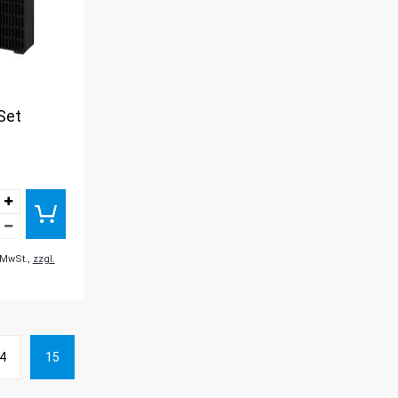
 Set
. MwSt.,
zzgl.
4
15