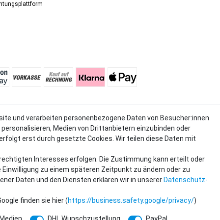
chtungs­platt­form
site und verarbeiten personenbezogene Daten von Besucher:innen
kl. MwSt. und zzgl. Versandkosten.
u personalisieren, Medien von Drittanbietern einzubinden oder
rfolgt erst durch gesetzte Cookies. Wir teilen diese Daten mit
rechtigten Interesses erfolgen. Die Zustimmung kann erteilt oder
e Einwilligung zu einem späteren Zeitpunkt zu ändern oder zu
ner Daten und den Diensten erklären wir in unserer
Daten­schutz­
gle finden sie hier (
https://business.safety.google/privacy/
)
 Medien
DHL Wunschzustellung
PayPal