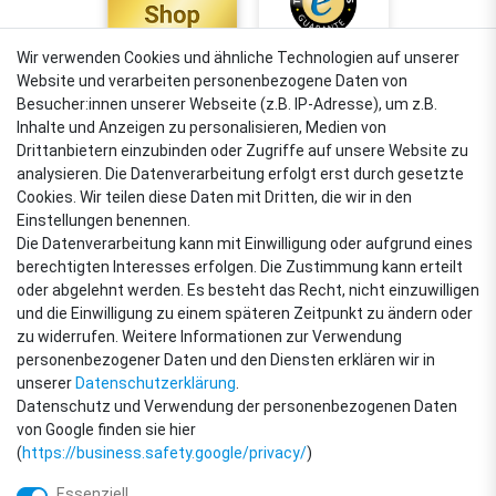
Wir verwenden Cookies und ähnliche Technologien auf unserer
Website und verarbeiten personenbezogene Daten von
4,88
Besucher:innen unserer Webseite (z.B. IP-Adresse), um z.B.
Sehr gut
Inhalte und Anzeigen zu personalisieren, Medien von
Drittanbietern einzubinden oder Zugriffe auf unsere Website zu
analysieren. Die Datenverarbeitung erfolgt erst durch gesetzte
Cookies. Wir teilen diese Daten mit Dritten, die wir in den
VERSANDARTEN
Einstellungen benennen.
Die Datenverarbeitung kann mit Einwilligung oder aufgrund eines
berechtigten Interesses erfolgen. Die Zustimmung kann erteilt
oder abgelehnt werden. Es besteht das Recht, nicht einzuwilligen
ZAHLUNGSARTEN
und die Einwilligung zu einem späteren Zeitpunkt zu ändern oder
zu widerrufen. Weitere Informationen zur Verwendung
personenbezogener Daten und den Diensten erklären wir in
unserer
Daten­schutz­erklärung
.
Datenschutz und Verwendung der personenbezogenen Daten
von Google finden sie hier
(
https://business.safety.google/privacy/
)
Essenziell