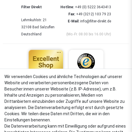
Filter Direkt
Hotline:
+49 (0) 5222 3643413
Fax:
+49 (3212) 103 79 23
Lehmkuhlstr. 21
E-Mail:
info@filter-direkt.de
32108 Bad Salzuflen
Deutschland
(Mo.-Fr. 08.00 bis 16.00 Uhr)
Wir verwenden Cookies und ähnliche Technologien auf unserer
Website und verarbeiten personenbezogene Daten von
4,88
Besucher:innen unserer Webseite (z.B. IP-Adresse), um z.B.
Sehr gut
Inhalte und Anzeigen zu personalisieren, Medien von
Drittanbietern einzubinden oder Zugriffe auf unsere Website zu
analysieren. Die Datenverarbeitung erfolgt erst durch gesetzte
Cookies. Wir teilen diese Daten mit Dritten, die wir in den
VERSANDARTEN
Einstellungen benennen.
Die Datenverarbeitung kann mit Einwilligung oder aufgrund eines