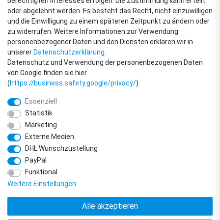
berechtigten Interesses erfolgen. Die Zustimmung kann erteilt
oder abgelehnt werden. Es besteht das Recht, nicht einzuwilligen
ZAHLUNGSARTEN
und die Einwilligung zu einem späteren Zeitpunkt zu ändern oder
zu widerrufen. Weitere Informationen zur Verwendung
personenbezogener Daten und den Diensten erklären wir in
unserer
Daten­schutz­erklärung
.
Datenschutz und Verwendung der personenbezogenen Daten
von Google finden sie hier
(
https://business.safety.google/privacy/
)
Essenziell
Statistik
Marketing
Externe Medien
DHL Wunschzustellung
© Copyright 2018 - 2026 filter-direkt. Alle Rechte vorbehalten. / *Alle Preise
PayPal
verstehen sich inkl. MwSt. und zzgl. Versandkosten.
powered by
createyourtemplate
Funktional
Weitere Einstellungen
Alle akzeptieren