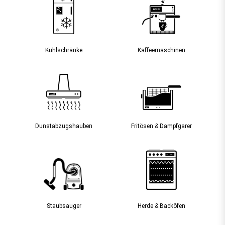
Kühlschränke
Kaffee­maschinen
Dunst­abzugs­hauben
Fritösen & Dampfgarer
Staubsauger­
Herde & Backöfen