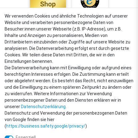
Wir verwenden Cookies und ähnliche Technologien auf unserer
Website und verarbeiten personenbezogene Daten von
4,88
Besucher:innen unserer Webseite (z.B. IP-Adresse), um z.B.
Sehr gut
Inhalte und Anzeigen zu personalisieren, Medien von
Drittanbietern einzubinden oder Zugriffe auf unsere Website zu
analysieren. Die Datenverarbeitung erfolgt erst durch gesetzte
Cookies. Wir teilen diese Daten mit Dritten, die wir in den
VERSANDARTEN
Einstellungen benennen.
Die Datenverarbeitung kann mit Einwilligung oder aufgrund eines
berechtigten Interesses erfolgen. Die Zustimmung kann erteilt
oder abgelehnt werden. Es besteht das Recht, nicht einzuwilligen
ZAHLUNGSARTEN
und die Einwilligung zu einem späteren Zeitpunkt zu ändern oder
zu widerrufen. Weitere Informationen zur Verwendung
personenbezogener Daten und den Diensten erklären wir in
unserer
Daten­schutz­erklärung
.
Datenschutz und Verwendung der personenbezogenen Daten
von Google finden sie hier
(
https://business.safety.google/privacy/
)
Essenziell