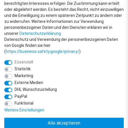
berechtigten Interesses erfolgen. Die Zustimmung kann erteilt
oder abgelehnt werden. Es besteht das Recht, nicht einzuwilligen
ZAHLUNGSARTEN
und die Einwilligung zu einem späteren Zeitpunkt zu ändern oder
zu widerrufen. Weitere Informationen zur Verwendung
personenbezogener Daten und den Diensten erklären wir in
unserer
Daten­schutz­erklärung
.
Datenschutz und Verwendung der personenbezogenen Daten
von Google finden sie hier
(
https://business.safety.google/privacy/
)
Essenziell
Statistik
Marketing
Externe Medien
DHL Wunschzustellung
© Copyright 2018 - 2026 filter-direkt. Alle Rechte vorbehalten. / *Alle Preise
PayPal
verstehen sich inkl. MwSt. und zzgl. Versandkosten.
powered by
createyourtemplate
Funktional
Weitere Einstellungen
Alle akzeptieren