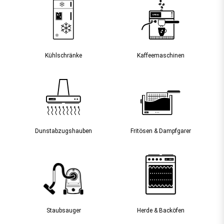
Kühlschränke
Kaffee­maschinen
Dunst­abzugs­hauben
Fritösen & Dampfgarer
Staubsauger­
Herde & Backöfen