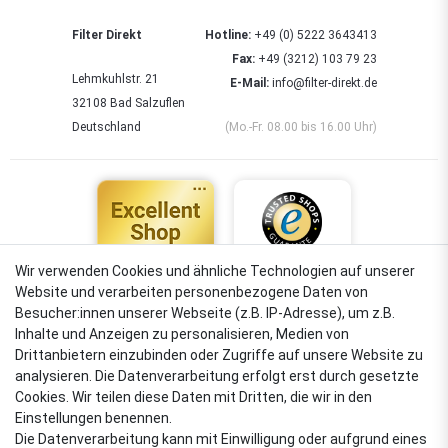
Filter Direkt
Hotline:
+49 (0) 5222 3643413
Fax:
+49 (3212) 103 79 23
Lehmkuhlstr. 21
E-Mail:
info@filter-direkt.de
32108 Bad Salzuflen
Deutschland
(Mo.-Fr. 08.00 bis 16.00 Uhr)
Wir verwenden Cookies und ähnliche Technologien auf unserer
Website und verarbeiten personenbezogene Daten von
4,88
Besucher:innen unserer Webseite (z.B. IP-Adresse), um z.B.
Sehr gut
Inhalte und Anzeigen zu personalisieren, Medien von
Drittanbietern einzubinden oder Zugriffe auf unsere Website zu
analysieren. Die Datenverarbeitung erfolgt erst durch gesetzte
Cookies. Wir teilen diese Daten mit Dritten, die wir in den
VERSANDARTEN
Einstellungen benennen.
Die Datenverarbeitung kann mit Einwilligung oder aufgrund eines