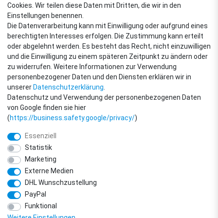
Cookies. Wir teilen diese Daten mit Dritten, die wir in den
VERSANDARTEN
Einstellungen benennen.
Die Datenverarbeitung kann mit Einwilligung oder aufgrund eines
berechtigten Interesses erfolgen. Die Zustimmung kann erteilt
oder abgelehnt werden. Es besteht das Recht, nicht einzuwilligen
ZAHLUNGSARTEN
und die Einwilligung zu einem späteren Zeitpunkt zu ändern oder
zu widerrufen. Weitere Informationen zur Verwendung
personenbezogener Daten und den Diensten erklären wir in
unserer
Daten­schutz­erklärung
.
Datenschutz und Verwendung der personenbezogenen Daten
von Google finden sie hier
(
https://business.safety.google/privacy/
)
Essenziell
Statistik
Marketing
Externe Medien
DHL Wunschzustellung
© Copyright 2018 - 2026 filter-direkt. Alle Rechte vorbehalten. / *Alle Preise
PayPal
verstehen sich inkl. MwSt. und zzgl. Versandkosten.
powered by
createyourtemplate
Funktional
Weitere Einstellungen