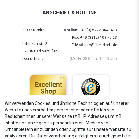
ANSCHRIFT & HOTLINE
Filter Direkt
Hotline:
+49 (0) 5222 3643413
Fax:
+49 (3212) 103 79 23
Lehmkuhlstr. 21
E-Mail:
info@filter-direkt.de
32108 Bad Salzuflen
Deutschland
(Mo.-Fr. 08.00 bis 16.00 Uhr)
Wir verwenden Cookies und ähnliche Technologien auf unserer
Website und verarbeiten personenbezogene Daten von
4,88
Besucher:innen unserer Webseite (z.B. IP-Adresse), um z.B.
Sehr gut
Inhalte und Anzeigen zu personalisieren, Medien von
Drittanbietern einzubinden oder Zugriffe auf unsere Website zu
analysieren. Die Datenverarbeitung erfolgt erst durch gesetzte