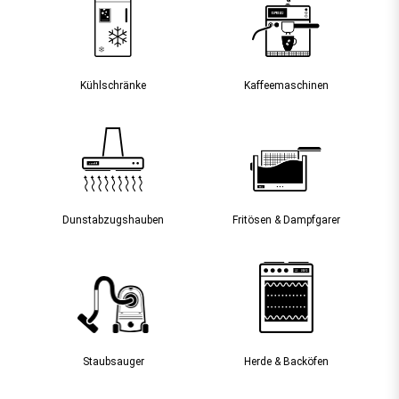
Kühlschränke
Kaffee­maschinen
Dunst­abzugs­hauben
Fritösen & Dampfgarer
Staubsauger­
Herde & Backöfen