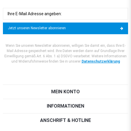
Jetzt unseren Newsletter abonnieren
Wenn Sie unseren Newsletter abonnieren, willigen Sie damit ein, dass Ihre E-
Mail Adresse gespeichert wird. Ihre Daten werden dann auf Grundlage Ihrer
Einwilligung gemäß Art. 6 Abs. 1 a) DSGVO verarbeitet. Weitere Informationen
und Widerrufshinweise finden Sie in unserer
Datenschutzerklärung
MEIN KONTO
INFORMATIONEN
ANSCHRIFT & HOTLINE