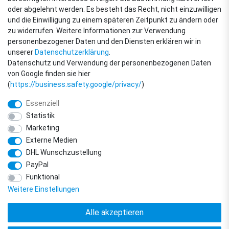
oder abgelehnt werden. Es besteht das Recht, nicht einzuwilligen
ZAHLUNGSARTEN
und die Einwilligung zu einem späteren Zeitpunkt zu ändern oder
zu widerrufen. Weitere Informationen zur Verwendung
personenbezogener Daten und den Diensten erklären wir in
unserer
Daten­schutz­erklärung
.
Datenschutz und Verwendung der personenbezogenen Daten
von Google finden sie hier
(
https://business.safety.google/privacy/
)
Essenziell
Statistik
Marketing
Externe Medien
DHL Wunschzustellung
© Copyright 2018 - 2026 filter-direkt. Alle Rechte vorbehalten. / *Alle Preise
PayPal
verstehen sich inkl. MwSt. und zzgl. Versandkosten.
powered by
createyourtemplate
Funktional
Weitere Einstellungen
Alle akzeptieren