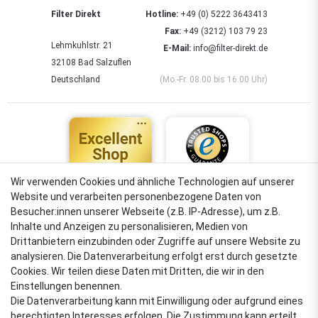
Filter Direkt
Hotline:
+49 (0) 5222 3643413
Fax:
+49 (3212) 103 79 23
Lehmkuhlstr. 21
E-Mail:
info@filter-direkt.de
32108 Bad Salzuflen
Deutschland
(Mo.-Fr. 08.00 bis 16.00 Uhr)
Wir verwenden Cookies und ähnliche Technologien auf unserer
Website und verarbeiten personenbezogene Daten von
4,88
Besucher:innen unserer Webseite (z.B. IP-Adresse), um z.B.
Sehr gut
Inhalte und Anzeigen zu personalisieren, Medien von
Drittanbietern einzubinden oder Zugriffe auf unsere Website zu
analysieren. Die Datenverarbeitung erfolgt erst durch gesetzte
Cookies. Wir teilen diese Daten mit Dritten, die wir in den
VERSANDARTEN
Einstellungen benennen.
Die Datenverarbeitung kann mit Einwilligung oder aufgrund eines
berechtigten Interesses erfolgen. Die Zustimmung kann erteilt