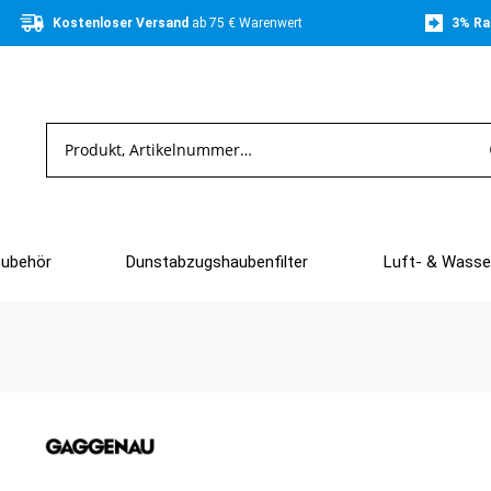
Kostenloser Versand 
ab 75 € Warenwert
3% Ra
Zubehör
Dunstabzugshaubenfilter
Luft- & Wasser