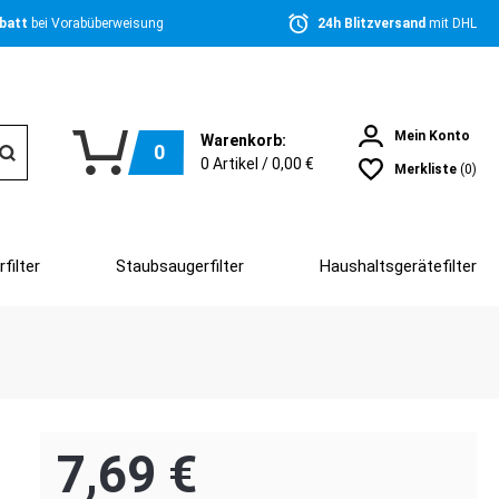
batt 
bei Vorabüberweisung
24h Blitzversand 
mit DHL
Mein Konto
Warenkorb:
0
0
Artikel /
0,00 €
Merkliste
(0)
filter
Staubsaugerfilter
Haushaltsgerätefilter
7,69 €