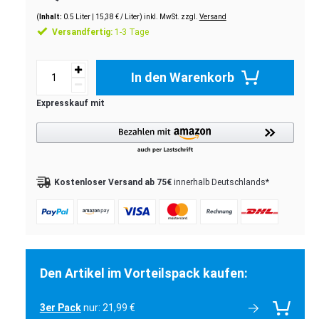
(
Inhalt:
0.5
Liter
| 15,38 € / Liter) inkl. MwSt. zzgl.
Versand
Versandfertig:
1-3 Tage
In den Warenkorb
Kostenloser Versand ab 75€
innerhalb Deutschlands*
Den Artikel im Vorteilspack kaufen:
3er Pack
nur: 21,99 €