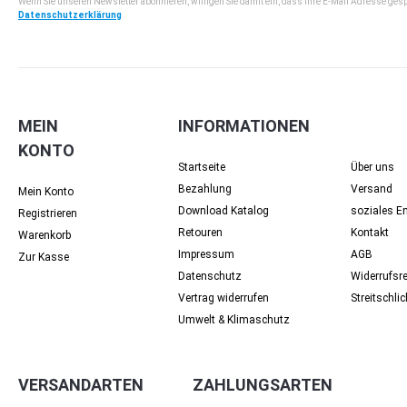
Wenn Sie unseren Newsletter abonnieren, willigen Sie damit ein, dass Ihre E-Mail Adresse ges
Datenschutzerklärung
MEIN
INFORMATIONEN
KONTO
Startseite
Über uns
Bezahlung
Versand
Mein Konto
Download Katalog
soziales 
Registrieren
Retouren
Kontakt
Warenkorb
Impressum
AGB
Zur Kasse
Datenschutz
Widerrufsr
Vertrag widerrufen
Streit­schli
Umwelt & Klimaschutz
VERSANDARTEN
ZAHLUNGSARTEN