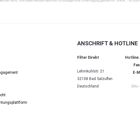
peichert wird. Ihre Daten werden dann auf Grundlage Ihrer Einwilligung gemäß Art. 6 Abs. 1 a) DSG
ANSCHRIFT & HOTLINE
Filter Direkt
Hotline:
Fax
Lehmkuhlstr. 21
Engagement
E-Ma
32108 Bad Salzuflen
Deutschland
(Mo.-
echt
chtungs­platt­form