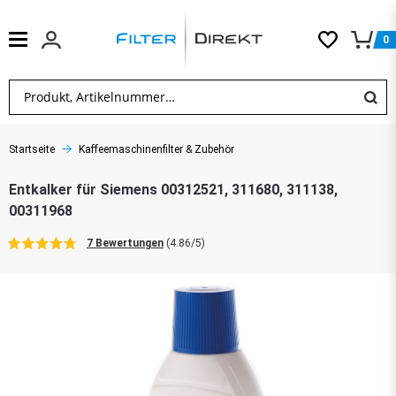
0
Startseite
Kaffeemaschinenfilter & Zubehör
Entkalker für Siemens 00312521, 311680, 311138,
00311968
7 Bewertungen
(4.86/5)