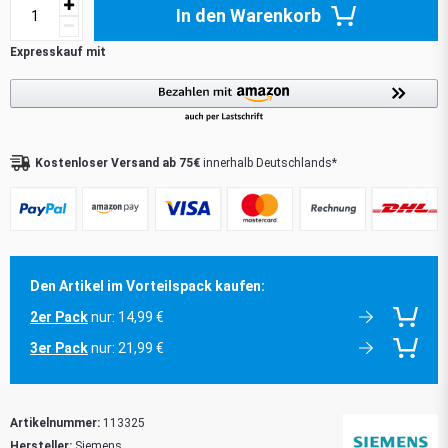
In den Warenkorb
Kostenloser Versand ab 75€
innerhalb Deutschlands*
Den Artikel im Vorteilspack kaufen:
2er Pack
nur: 14,99 €
3er Pack
nur: 21,99 €
Artikelnummer:
113325
Hersteller:
Siemens