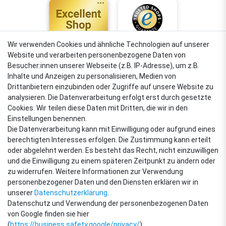
Wir verwenden Cookies und ähnliche Technologien auf unserer
Website und verarbeiten personenbezogene Daten von
4,88
Besucher:innen unserer Webseite (z.B. IP-Adresse), um z.B.
Sehr gut
Inhalte und Anzeigen zu personalisieren, Medien von
Drittanbietern einzubinden oder Zugriffe auf unsere Website zu
analysieren. Die Datenverarbeitung erfolgt erst durch gesetzte
Cookies. Wir teilen diese Daten mit Dritten, die wir in den
VERSANDARTEN
Einstellungen benennen.
Die Datenverarbeitung kann mit Einwilligung oder aufgrund eines
berechtigten Interesses erfolgen. Die Zustimmung kann erteilt
oder abgelehnt werden. Es besteht das Recht, nicht einzuwilligen
ZAHLUNGSARTEN
und die Einwilligung zu einem späteren Zeitpunkt zu ändern oder
zu widerrufen. Weitere Informationen zur Verwendung
personenbezogener Daten und den Diensten erklären wir in
unserer
Daten­schutz­erklärung
.
Datenschutz und Verwendung der personenbezogenen Daten
von Google finden sie hier
(
https://business.safety.google/privacy/
)