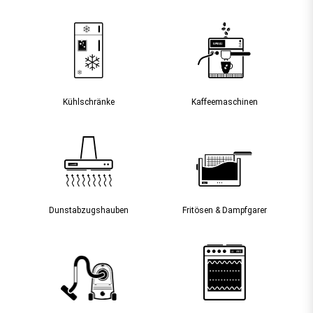
Kühlschränke
Kaffee­maschinen
Dunst­abzugs­hauben
Fritösen & Dampfgarer