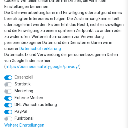
Cookies. Wir teilen diese Daten mit Dritten, die wir in den
VERSANDARTEN
Einstellungen benennen.
Die Datenverarbeitung kann mit Einwilligung oder aufgrund eines
berechtigten Interesses erfolgen. Die Zustimmung kann erteilt
oder abgelehnt werden. Es besteht das Recht, nicht einzuwilligen
ZAHLUNGSARTEN
und die Einwilligung zu einem späteren Zeitpunkt zu ändern oder
zu widerrufen. Weitere Informationen zur Verwendung
personenbezogener Daten und den Diensten erklären wir in
unserer
Daten­schutz­erklärung
.
Datenschutz und Verwendung der personenbezogenen Daten
von Google finden sie hier
(
https://business.safety.google/privacy/
)
Essenziell
Statistik
Marketing
Externe Medien
DHL Wunschzustellung
© Copyright 2018 - 2026 filter-direkt. Alle Rechte vorbehalten. / *Alle Preise
PayPal
verstehen sich inkl. MwSt. und zzgl. Versandkosten.
powered by
createyourtemplate
Funktional
Weitere Einstellungen