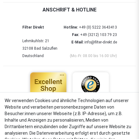
ANSCHRIFT & HOTLINE
Filter Direkt
Hotline:
+49 (0) 5222 3643413
Fax:
+49 (3212) 103 79 23
Lehmkuhlstr. 21
E-Mail:
info@filter-direkt.de
32108 Bad Salzuflen
Deutschland
(Mo.-Fr. 08.00 bis 16.00 Uhr)
Wir verwenden Cookies und ähnliche Technologien auf unserer
Website und verarbeiten personenbezogene Daten von
4,88
Besucher:innen unserer Webseite (z.B. IP-Adresse), um z.B.
Sehr gut
Inhalte und Anzeigen zu personalisieren, Medien von
Drittanbietern einzubinden oder Zugriffe auf unsere Website zu
analysieren. Die Datenverarbeitung erfolgt erst durch gesetzte