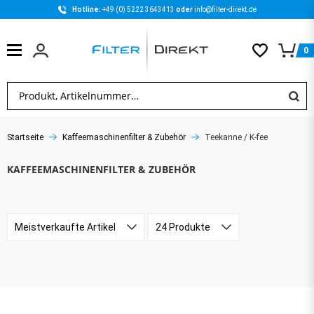
Hotline: 
+49 (0) 5222 3643413 
oder 
info@filter-direkt.de
0
Startseite
Kaffeemaschinenfilter & Zubehör
Teekanne / K-fee