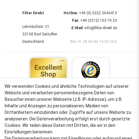
Filter Direkt
Hotline:
+49 (0) 5222 3643413
Fax:
+49 (3212) 103 79 23
Lehmkuhlstr. 21
E-Mail:
info@filter-direkt.de
32108 Bad Salzuflen
Deutschland
(Mo.-Fr. 08.00 bis 16.00 Uhr)
Wir verwenden Cookies und ähnliche Technologien auf unserer
Website und verarbeiten personenbezogene Daten von
4,88
Besucher:innen unserer Webseite (z.B. IP-Adresse), um z.B.
Sehr gut
Inhalte und Anzeigen zu personalisieren, Medien von
Drittanbietern einzubinden oder Zugriffe auf unsere Website zu
analysieren. Die Datenverarbeitung erfolgt erst durch gesetzte
Cookies. Wir teilen diese Daten mit Dritten, die wir in den
VERSANDARTEN
Einstellungen benennen.
Die Datenverarbeitung kann mit Einwilligung oder aufgrund eines