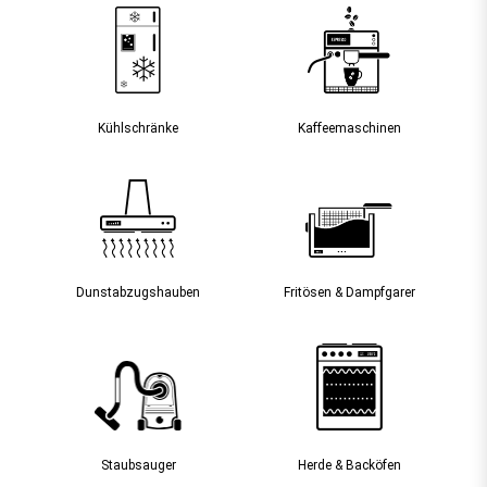
Kühlschränke
Kaffee­maschinen
Dunst­abzugs­hauben
Fritösen & Dampfgarer
Staubsauger­
Herde & Backöfen