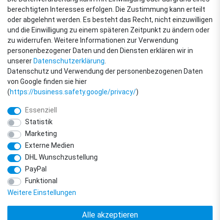
berechtigten Interesses erfolgen. Die Zustimmung kann erteilt
oder abgelehnt werden. Es besteht das Recht, nicht einzuwilligen
ZAHLUNGSARTEN
und die Einwilligung zu einem späteren Zeitpunkt zu ändern oder
zu widerrufen. Weitere Informationen zur Verwendung
personenbezogener Daten und den Diensten erklären wir in
unserer
Daten­schutz­erklärung
.
Datenschutz und Verwendung der personenbezogenen Daten
von Google finden sie hier
(
https://business.safety.google/privacy/
)
Essenziell
Statistik
Marketing
Externe Medien
DHL Wunschzustellung
© Copyright 2018 - 2026 filter-direkt. Alle Rechte vorbehalten. / *Alle Preise
PayPal
verstehen sich inkl. MwSt. und zzgl. Versandkosten.
powered by
createyourtemplate
Funktional
Weitere Einstellungen
Alle akzeptieren