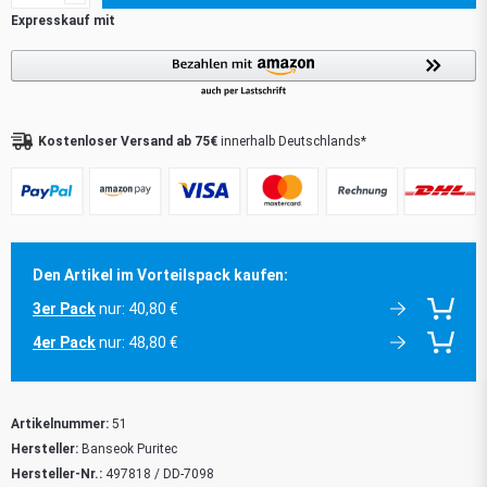
Kostenloser Versand ab 75€
innerhalb Deutschlands*
Den Artikel im Vorteilspack kaufen:
3er Pack
nur: 40,80 €
4er Pack
nur: 48,80 €
Artikelnummer:
51
Hersteller:
Banseok Puritec
Hersteller-Nr.:
497818 / DD-7098