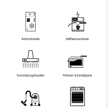
Kühlschränke
Kaffee­maschinen
Dunst­abzugs­hauben
Fritösen & Dampfgarer