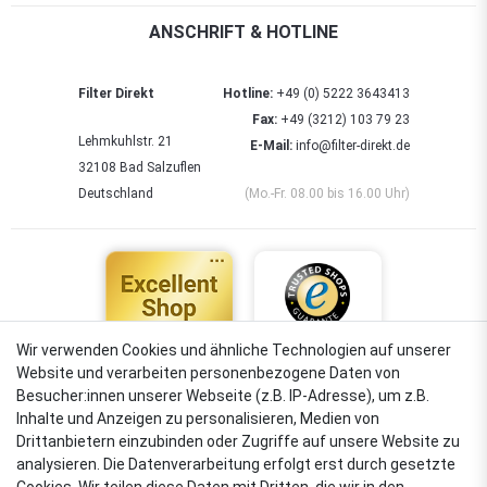
ANSCHRIFT & HOTLINE
Filter Direkt
Hotline:
+49 (0) 5222 3643413
Fax:
+49 (3212) 103 79 23
Lehmkuhlstr. 21
E-Mail:
info@filter-direkt.de
32108 Bad Salzuflen
Deutschland
(Mo.-Fr. 08.00 bis 16.00 Uhr)
Wir verwenden Cookies und ähnliche Technologien auf unserer
Website und verarbeiten personenbezogene Daten von
4,88
Besucher:innen unserer Webseite (z.B. IP-Adresse), um z.B.
Sehr gut
Inhalte und Anzeigen zu personalisieren, Medien von
Drittanbietern einzubinden oder Zugriffe auf unsere Website zu
analysieren. Die Datenverarbeitung erfolgt erst durch gesetzte