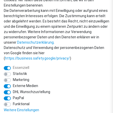
Cookies. Wir teilen diese Daten mit Dritten, die wir in den
VERSANDARTEN
Einstellungen benennen.
Die Datenverarbeitung kann mit Einwilligung oder aufgrund eines
berechtigten Interesses erfolgen. Die Zustimmung kann erteilt
oder abgelehnt werden. Es besteht das Recht, nicht einzuwilligen
ZAHLUNGSARTEN
und die Einwilligung zu einem späteren Zeitpunkt zu ändern oder
zu widerrufen. Weitere Informationen zur Verwendung
personenbezogener Daten und den Diensten erklären wir in
unserer
Daten­schutz­erklärung
.
Datenschutz und Verwendung der personenbezogenen Daten
von Google finden sie hier
(
https://business.safety.google/privacy/
)
Essenziell
Statistik
Marketing
Externe Medien
DHL Wunschzustellung
© Copyright 2018 - 2026 filter-direkt. Alle Rechte vorbehalten. / *Alle Preise
PayPal
verstehen sich inkl. MwSt. und zzgl. Versandkosten.
powered by
createyourtemplate
Funktional
Weitere Einstellungen