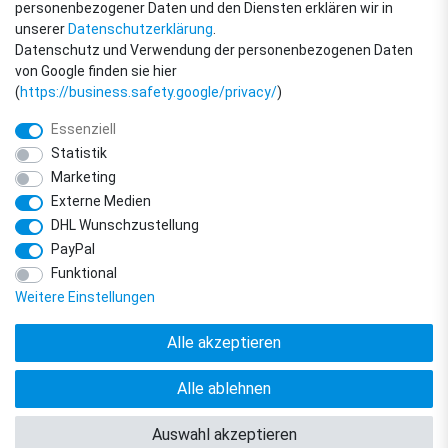
personenbezogener Daten und den Diensten erklären wir in
unserer
Daten­schutz­erklärung
.
Datenschutz und Verwendung der personenbezogenen Daten
von Google finden sie hier
(
https://business.safety.google/privacy/
)
Essenziell
Statistik
Marketing
Externe Medien
DHL Wunschzustellung
© Copyright 2018 - 2026 filter-direkt. Alle Rechte vorbehalten. / *Alle Preise
PayPal
verstehen sich inkl. MwSt. und zzgl. Versandkosten.
powered by
createyourtemplate
Funktional
Weitere Einstellungen
Alle akzeptieren
Alle ablehnen
Vertrag widerrufen
Kontakt
Auswahl akzeptieren