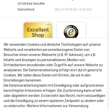
32108 Bad Salzuflen
Deutschland
(Mo.-Fr. 08.00 bis 16.00 Uhr)
Wir verwenden Cookies und ähnliche Technologien auf unserer
Website und verarbeiten personenbezogene Daten von
4,88
Besucher:innen unserer Webseite (z.B. IP-Adresse), um z.B.
Sehr gut
Inhalte und Anzeigen zu personalisieren, Medien von
Drittanbietern einzubinden oder Zugriffe auf unsere Website zu
analysieren. Die Datenverarbeitung erfolgt erst durch gesetzte
Cookies. Wir teilen diese Daten mit Dritten, die wir in den
VERSANDARTEN
Einstellungen benennen.
Die Datenverarbeitung kann mit Einwilligung oder aufgrund eines
berechtigten Interesses erfolgen. Die Zustimmung kann erteilt
oder abgelehnt werden. Es besteht das Recht, nicht einzuwilligen
ZAHLUNGSARTEN
und die Einwilligung zu einem späteren Zeitpunkt zu ändern oder
zu widerrufen. Weitere Informationen zur Verwendung