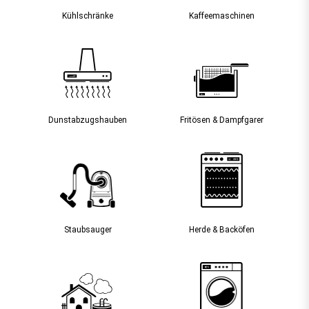
Kühlschränke
Kaffee­maschinen
Dunst­abzugs­hauben
Fritösen & Dampfgarer
Staubsauger­
Herde & Backöfen