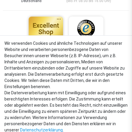
Deutschland
(Mo.-Fr. 08.00 bis 16.00 Uhr)
Wir verwenden Cookies und ähnliche Technologien auf unserer
Website und verarbeiten personenbezogene Daten von
4,88
Besucher:innen unserer Webseite (z.B. IP-Adresse), um z.B.
Sehr gut
Inhalte und Anzeigen zu personalisieren, Medien von
Drittanbietern einzubinden oder Zugriffe auf unsere Website zu
analysieren. Die Datenverarbeitung erfolgt erst durch gesetzte
Cookies. Wir teilen diese Daten mit Dritten, die wir in den
VERSANDARTEN
Einstellungen benennen.
Die Datenverarbeitung kann mit Einwilligung oder aufgrund eines
berechtigten Interesses erfolgen. Die Zustimmung kann erteilt
oder abgelehnt werden. Es besteht das Recht, nicht einzuwilligen
ZAHLUNGSARTEN
und die Einwilligung zu einem späteren Zeitpunkt zu ändern oder
zu widerrufen. Weitere Informationen zur Verwendung
personenbezogener Daten und den Diensten erklären wir in
unserer
Daten­schutz­erklärung
.