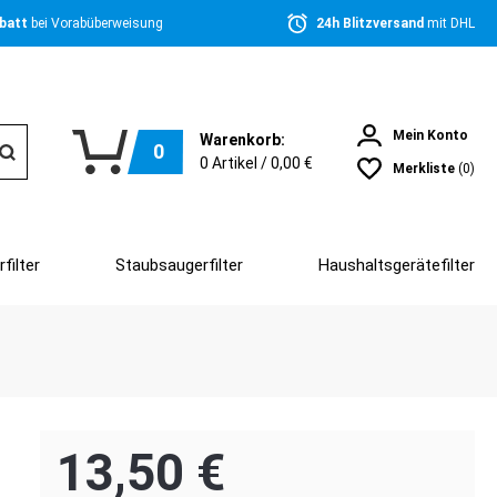
batt 
bei Vorabüberweisung
24h Blitzversand 
mit DHL
Mein Konto
Warenkorb:
0
0
Artikel /
0,00 €
Merkliste
(0)
filter
Staubsaugerfilter
Haushaltsgerätefilter
13,50 €