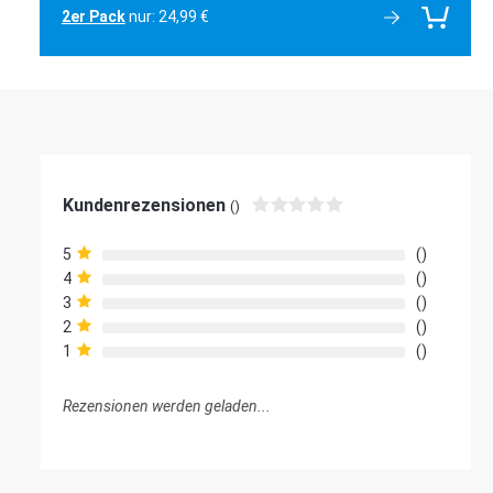
2er Pack
nur: 24,99 €
Kundenrezensionen
()
5
4
3
2
1
Rezensionen werden geladen...