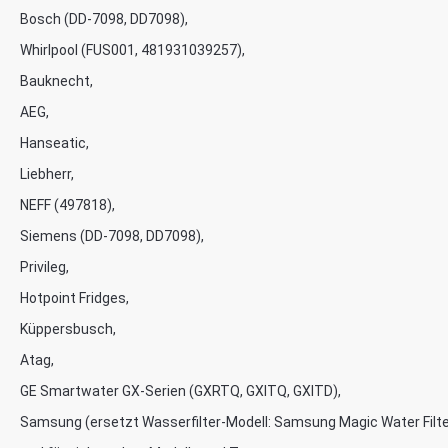
Bosch (DD-7098, DD7098),
Whirlpool (FUS001, 481931039257),
Bauknecht,
AEG,
Hanseatic,
Liebherr,
NEFF (497818),
Siemens (DD-7098, DD7098),
Privileg,
Hotpoint Fridges,
Küppersbusch,
Atag,
GE Smartwater GX-Serien (GXRTQ, GXITQ, GXITD),
Samsung (ersetzt Wasserfilter-Modell: Samsung Magic Water Fil