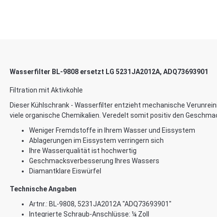
Wasserfilter BL-9808 ersetzt LG 5231JA2012A, ADQ73693901
Filtration mit Aktivkohle
Dieser Kühlschrank - Wasserfilter entzieht mechanische Verunrein
viele organische Chemikalien. Veredelt somit positiv den Geschm
Weniger Fremdstoffe in Ihrem Wasser und Eissystem
Ablagerungen im Eissystem verringern sich
Ihre Wasserqualität ist hochwertig
Geschmacksverbesserung Ihres Wassers
Diamantklare Eiswürfel
Technische Angaben
Artnr.: BL-9808, 5231JA2012A "ADQ73693901"
Integrierte Schraub-Anschlüsse: ¼ Zoll