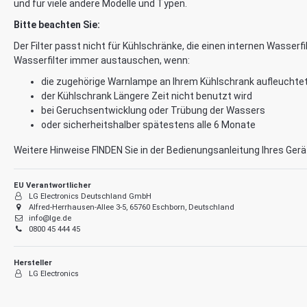
und für viele andere Modelle und Typen.
Bitte beachten Sie:
Der Filter passt
nicht
für Kühlschränke, die einen internen Wasserfi
Wasserfilter immer austauschen, wenn:
die zugehörige Warnlampe an Ihrem Kühlschrank aufleuchte
der Kühlschrank Längere Zeit nicht benutzt wird
bei Geruchsentwicklung oder Trübung der Wassers
oder sicherheitshalber spätestens alle 6 Monate
Weitere Hinweise FINDEN Sie in der Bedienungsanleitung Ihres Ger
EU Verantwortlicher
LG Electronics Deutschland GmbH
Alfred-Herrhausen-Allee 3-5, 65760 Eschborn, Deutschland
info@lge.de
0800 45 444 45
Hersteller
LG Electronics