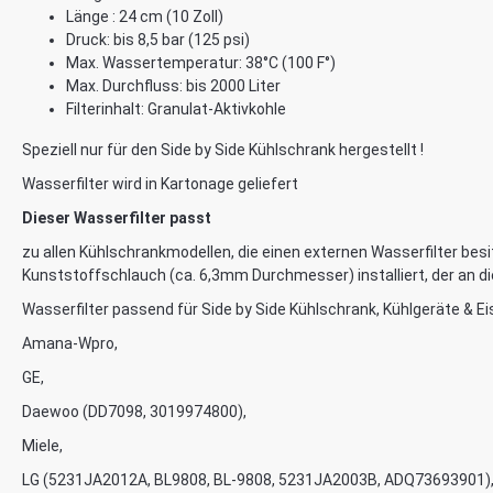
Länge : 24 cm (10 Zoll)
Druck: bis 8,5 bar (125 psi)
Max. Wassertemperatur: 38°C (100 F°)
Max. Durchfluss: bis 2000 Liter
Filterinhalt: Granulat-Aktivkohle
Speziell nur für den Side by Side Kühlschrank hergestellt !
Wasserfilter wird in Kartonage geliefert
Dieser Wasserfilter passt
zu allen Kühlschrankmodellen, die einen externen Wasserfilter besi
Kunststoffschlauch (ca. 6,3mm Durchmesser) installiert, der an d
Wasserfilter passend für Side by Side Kühlschrank, Kühlgeräte & Eis
Amana-Wpro,
GE,
Daewoo (DD7098, 3019974800),
Miele,
LG (5231JA2012A, BL9808, BL-9808, 5231JA2003B, ADQ73693901)