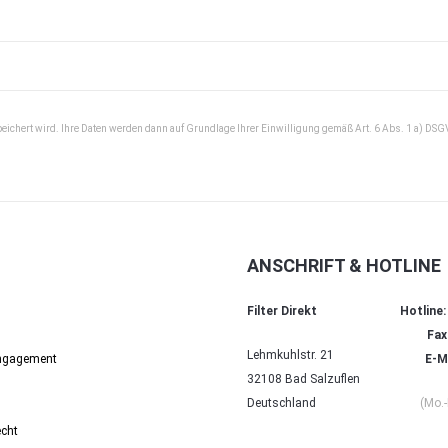
peichert wird. Ihre Daten werden dann auf Grundlage Ihrer Einwilligung gemäß Art. 6 Abs. 1 a) DSG
ANSCHRIFT & HOTLINE
Filter Direkt
Hotline:
Fax
Lehmkuhlstr. 21
Engagement
E-Ma
32108 Bad Salzuflen
Deutschland
(Mo.-
echt