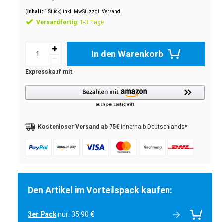
(
Inhalt:
1
Stück
)
inkl. MwSt. zzgl.
Versand
Versandfertig:
1-3 Tage
In den Warenkorb
Kostenloser Versand ab 75€
innerhalb Deutschlands*
Den Artikel im Vorteilspack kaufen:
3er Pack
nur: 35,90 €