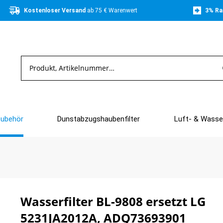
Kostenloser Versand 
ab 75 € Warenwert
3% Ra
Zubehör
Dunstabzugshaubenfilter
Luft- & Wasser
Wasserfilter BL-9808 ersetzt LG
5231JA2012A, ADQ73693901