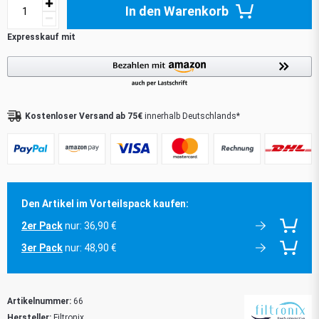
In den Warenkorb
Kostenloser Versand ab 75€
innerhalb Deutschlands*
Den Artikel im Vorteilspack kaufen:
2er Pack
nur: 36,90 €
3er Pack
nur: 48,90 €
Artikelnummer:
66
Hersteller:
Filtronix