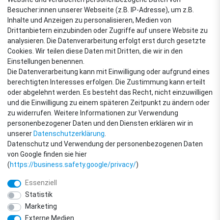
4,88
Besucher:innen unserer Webseite (z.B. IP-Adresse), um z.B.
Sehr gut
Inhalte und Anzeigen zu personalisieren, Medien von
Drittanbietern einzubinden oder Zugriffe auf unsere Website zu
analysieren. Die Datenverarbeitung erfolgt erst durch gesetzte
Cookies. Wir teilen diese Daten mit Dritten, die wir in den
VERSANDARTEN
Einstellungen benennen.
Die Datenverarbeitung kann mit Einwilligung oder aufgrund eines
berechtigten Interesses erfolgen. Die Zustimmung kann erteilt
oder abgelehnt werden. Es besteht das Recht, nicht einzuwilligen
ZAHLUNGSARTEN
und die Einwilligung zu einem späteren Zeitpunkt zu ändern oder
zu widerrufen. Weitere Informationen zur Verwendung
personenbezogener Daten und den Diensten erklären wir in
unserer
Daten­schutz­erklärung
.
Datenschutz und Verwendung der personenbezogenen Daten
von Google finden sie hier
(
https://business.safety.google/privacy/
)
Essenziell
Statistik
Marketing
Externe Medien