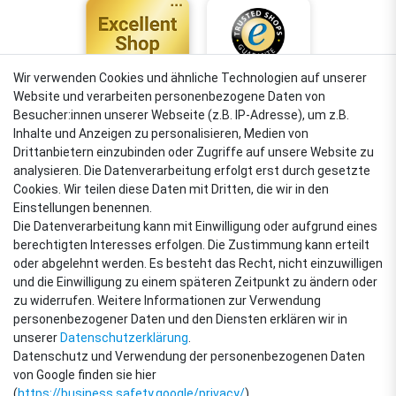
Wir verwenden Cookies und ähnliche Technologien auf unserer
Website und verarbeiten personenbezogene Daten von
4,88
Besucher:innen unserer Webseite (z.B. IP-Adresse), um z.B.
Sehr gut
Inhalte und Anzeigen zu personalisieren, Medien von
Drittanbietern einzubinden oder Zugriffe auf unsere Website zu
analysieren. Die Datenverarbeitung erfolgt erst durch gesetzte
Cookies. Wir teilen diese Daten mit Dritten, die wir in den
VERSANDARTEN
Einstellungen benennen.
Die Datenverarbeitung kann mit Einwilligung oder aufgrund eines
berechtigten Interesses erfolgen. Die Zustimmung kann erteilt
oder abgelehnt werden. Es besteht das Recht, nicht einzuwilligen
ZAHLUNGSARTEN
und die Einwilligung zu einem späteren Zeitpunkt zu ändern oder
zu widerrufen. Weitere Informationen zur Verwendung
personenbezogener Daten und den Diensten erklären wir in
unserer
Daten­schutz­erklärung
.
Datenschutz und Verwendung der personenbezogenen Daten
von Google finden sie hier
(
https://business.safety.google/privacy/
)