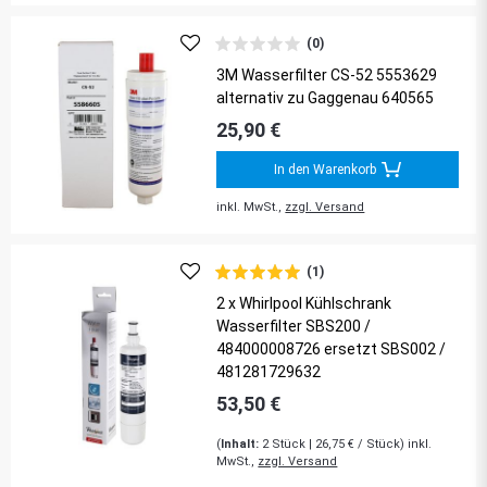
(0)
3M Wasserfilter CS-52 5553629
alternativ zu Gaggenau 640565
25,90 €
In den Warenkorb
inkl. MwSt.,
zzgl. Versand
(1)
2 x Whirlpool Kühlschrank
Wasserfilter SBS200 /
484000008726 ersetzt SBS002 /
481281729632
53,50 €
(
Inhalt:
2
Stück
| 26,75 € / Stück) inkl.
MwSt.,
zzgl. Versand