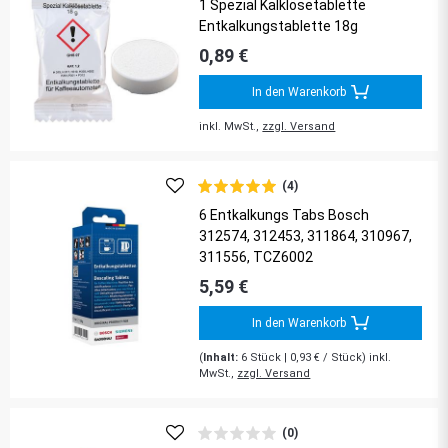
1 Spezial Kalklösetablette
Entkalkungstablette 18g
0,89 €
In den Warenkorb
inkl. MwSt.,
zzgl. Versand
(4)
6 Entkalkungs Tabs Bosch
312574, 312453, 311864, 310967,
311556, TCZ6002
5,59 €
In den Warenkorb
(
Inhalt:
6
Stück
| 0,93 € / Stück) inkl.
MwSt.,
zzgl. Versand
(0)