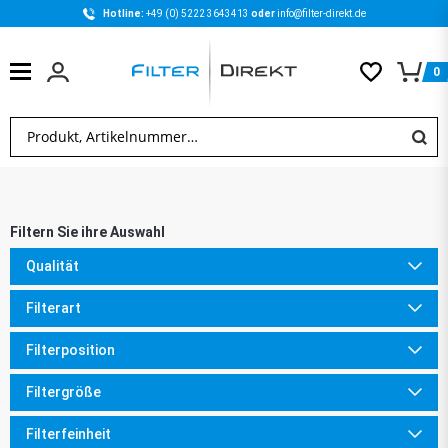
Hotline: 
+49 (0) 5222 3643413 
oder 
info@filter-direkt.de
0
Qualität
Filterart
Filterposition
Filtergröße
Filterfeinheit