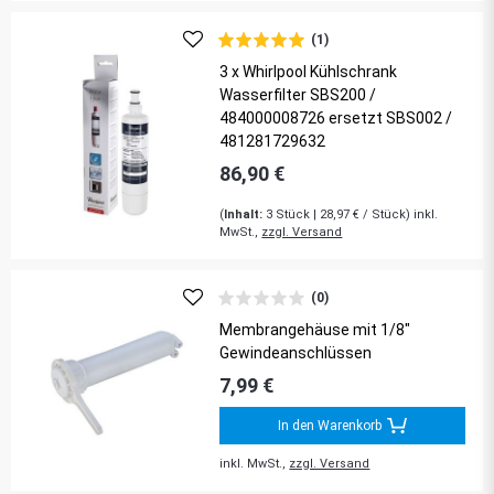
(1)
3 x Whirlpool Kühlschrank
Wasserfilter SBS200 /
484000008726 ersetzt SBS002 /
481281729632
86,90 €
(
Inhalt:
3
Stück
| 28,97 € / Stück) inkl.
MwSt.,
zzgl. Versand
(0)
Membrangehäuse mit 1/8"
Gewindeanschlüssen
7,99 €
In den Warenkorb
inkl. MwSt.,
zzgl. Versand