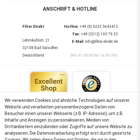
ANSCHRIFT & HOTLINE
Filter Direkt
Hotline:
+49 (0) 5222 3643413
Fax:
+49 (3212) 103 79 23
Lehmkuhlstr. 21
E-Mail:
info@filter-direkt.de
32108 Bad Salzuflen
Deutschland
(Mo.-Fr. 08.00 bis 16.00 Uhr)
Wir verwenden Cookies und ähnliche Technologien auf unserer
Website und verarbeiten personenbezogene Daten von
4,88
Besucher:innen unserer Webseite (z.B. IP-Adresse), um z.B.
Sehr gut
Inhalte und Anzeigen zu personalisieren, Medien von
Drittanbietern einzubinden oder Zugriffe auf unsere Website zu
analysieren. Die Datenverarbeitung erfolgt erst durch gesetzte
Cookies. Wir teilen diese Daten mit Dritten, die wir in den