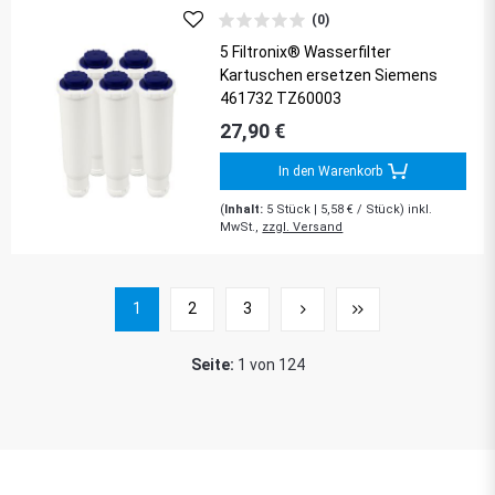
(0)
5 Filtronix® Wasserfilter
Kartuschen ersetzen Siemens
461732 TZ60003
27,90 €
In den Warenkorb
(
Inhalt:
5
Stück
| 5,58 € / Stück) inkl.
MwSt.,
zzgl. Versand
1
2
3
Seite:
1 von 124