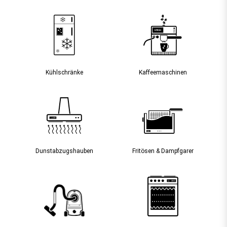
Kühlschränke
Kaffee­maschinen
Dunst­abzugs­hauben
Fritösen & Dampfgarer