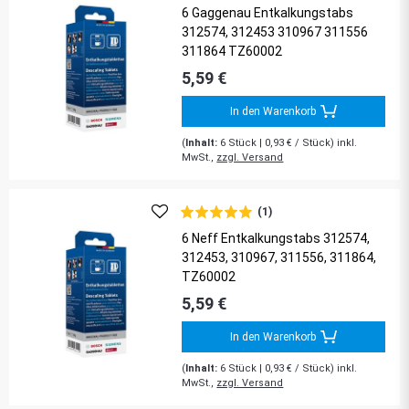
6 Gaggenau Entkalkungstabs
312574, 312453 310967 311556
311864 TZ60002
5,59 €
In den Warenkorb
(
Inhalt:
6
Stück
| 0,93 € / Stück) inkl.
MwSt.,
zzgl. Versand
(1)
6 Neff Entkalkungstabs 312574,
312453, 310967, 311556, 311864,
TZ60002
5,59 €
In den Warenkorb
(
Inhalt:
6
Stück
| 0,93 € / Stück) inkl.
MwSt.,
zzgl. Versand