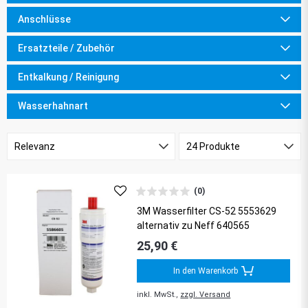
Anschlüsse
Ersatzteile / Zubehör
Entkalkung / Reinigung
Wasserhahnart
(0)
3M Wasserfilter CS-52 5553629
alternativ zu Neff 640565
25,90 €
In den Warenkorb
inkl. MwSt.,
zzgl. Versand