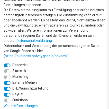
VERSANDARTEN
Einstellungen benennen.
Die Datenverarbeitung kann mit Einwilligung oder aufgrund eines
berechtigten Interesses erfolgen. Die Zustimmung kann erteilt
oder abgelehnt werden. Es besteht das Recht, nicht einzuwilligen
ZAHLUNGSARTEN
und die Einwilligung zu einem späteren Zeitpunkt zu ändern oder
zu widerrufen. Weitere Informationen zur Verwendung
personenbezogener Daten und den Diensten erklären wir in
unserer
Daten­schutz­erklärung
.
Datenschutz und Verwendung der personenbezogenen Daten
von Google finden sie hier
(
https://business.safety.google/privacy/
)
Essenziell
Statistik
Marketing
Externe Medien
DHL Wunschzustellung
© Copyright 2018 - 2026 filter-direkt. Alle Rechte vorbehalten. / *Alle Preise
PayPal
verstehen sich inkl. MwSt. und zzgl. Versandkosten.
powered by
createyourtemplate
Funktional
Weitere Einstellungen