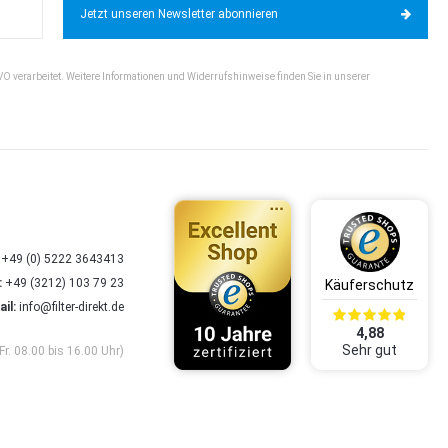
Jetzt unseren Newsletter abonnieren
VO verarbeitet. Weitere Informationen und Widerrufshinweise finden Sie in unserer
+49 (0) 5222 3643413
:
+49 (3212) 103 79 23
il:
info@filter-direkt.de
4,88
Sehr gut
Fr. 08.00 bis 16.00 Uhr)