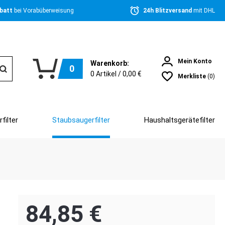
batt 
bei Vorabüberweisung
24h Blitzversand 
mit DHL
Mein Konto
Warenkorb:
0
0
Artikel /
0,00 €
Merkliste
(0)
filter
Staubsaugerfilter
Haushaltsgerätefilter
84,85 €