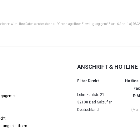
peichert wird. Ihre Daten werden dann auf Grundlage Ihrer Einwilligung gemäß Art. 6 Abs. 1 a) DSG
ANSCHRIFT & HOTLINE
Filter Direkt
Hotline:
Fax
Lehmkuhlstr. 21
Engagement
E-Ma
32108 Bad Salzuflen
Deutschland
(Mo.-
echt
chtungs­platt­form