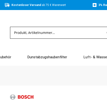
Kostenloser Versand 
ab 75 € Warenwert
3% Ra
Zubehör
Dunstabzugshaubenfilter
Luft- & Wasser