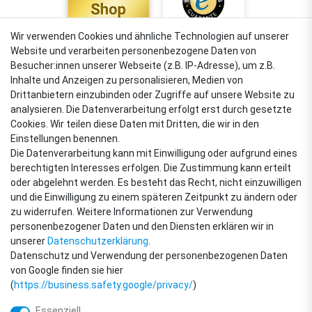
Wir verwenden Cookies und ähnliche Technologien auf unserer
Website und verarbeiten personenbezogene Daten von
4,88
Besucher:innen unserer Webseite (z.B. IP-Adresse), um z.B.
Sehr gut
Inhalte und Anzeigen zu personalisieren, Medien von
Drittanbietern einzubinden oder Zugriffe auf unsere Website zu
analysieren. Die Datenverarbeitung erfolgt erst durch gesetzte
Cookies. Wir teilen diese Daten mit Dritten, die wir in den
VERSANDARTEN
Einstellungen benennen.
Die Datenverarbeitung kann mit Einwilligung oder aufgrund eines
berechtigten Interesses erfolgen. Die Zustimmung kann erteilt
oder abgelehnt werden. Es besteht das Recht, nicht einzuwilligen
ZAHLUNGSARTEN
und die Einwilligung zu einem späteren Zeitpunkt zu ändern oder
zu widerrufen. Weitere Informationen zur Verwendung
personenbezogener Daten und den Diensten erklären wir in
unserer
Daten­schutz­erklärung
.
Datenschutz und Verwendung der personenbezogenen Daten
von Google finden sie hier
(
https://business.safety.google/privacy/
)
Essenziell