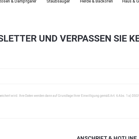
itösen & Dampfgarer
Staubsauger­
Herde & Backöfen
Haus & G
SLETTER UND VERPASSEN SIE K
peichert wird. Ihre Daten werden dann auf Grundlage Ihrer Einwilligung gemäß Art. 6 Abs. 1 a) DSG
ANSCHRIFT & HOTLINE