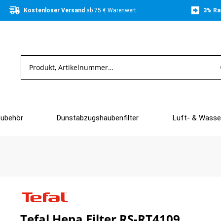
Kostenloser Versand 
ab 75 € Warenwert
3% Ra
Zubehör
Dunstabzugshaubenfilter
Luft- & Wasser
Tefal Hepa Filter RS-RT4109