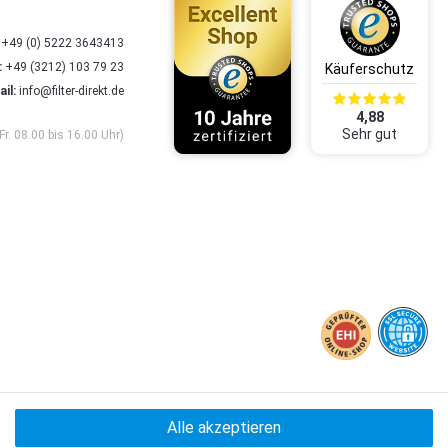
+49 (0) 5222 3643413
:
+49 (3212) 103 79 23
il:
info@filter-direkt.de
4,88
Sehr gut
Fr. 08.00 bis 16.00 Uhr)
powered by
createyourtemplate
Alle akzeptieren