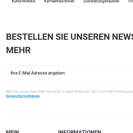
Kühlschränke
Kaffee­maschinen
Dunst­abzugs­hauben
Fr
BESTELLEN SIE UNSEREN NEW
MEHR
Wenn Sie unseren Newsletter abonnieren, willigen Sie damit ein, dass Ihre E-Mail Adresse ges
Datenschutzerklärung
MEIN
INFORMATIONEN