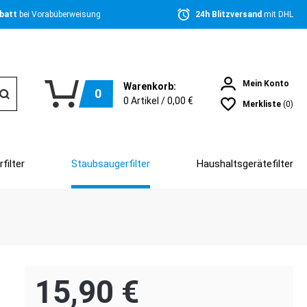
batt 
bei Vorabüberweisung
24h Blitzversand 
mit DHL
Mein Konto
Warenkorb:
0
0
Artikel /
0,00 €
Merkliste
(0)
filter
Staubsaugerfilter
Haushaltsgerätefilter
15,90 €