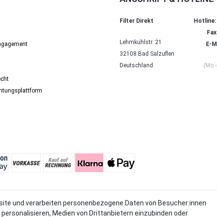
Filter Direkt
Hotline:
Fax
Lehmkuhlstr. 21
Engagement
E-Ma
32108 Bad Salzuflen
Deutschland
(Mo.-
echt
chtungs­platt­form
site und verarbeiten personenbezogene Daten von Besucher:innen
kl. MwSt. und zzgl. Versandkosten.
u personalisieren, Medien von Drittanbietern einzubinden oder