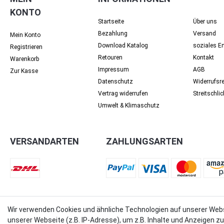
KONTO
Startseite
Über uns
Bezahlung
Versand
Mein Konto
Download Katalog
soziales 
Registrieren
Retouren
Kontakt
Warenkorb
Impressum
AGB
Zur Kasse
Datenschutz
Widerrufsr
Vertrag widerrufen
Streit­schli
Umwelt & Klimaschutz
VERSANDARTEN
ZAHLUNGSARTEN
Wir verwenden Cookies und ähnliche Technologien auf unserer Web
© Copyright 2018 - 2026 filter-direkt. Alle Rechte vorbehalten. / *Alle Preise verstehen sich in
unserer Webseite (z.B. IP-Adresse), um z.B. Inhalte und Anzeigen z