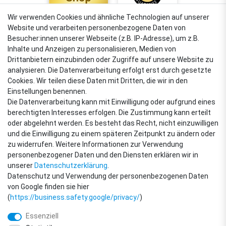
Wir verwenden Cookies und ähnliche Technologien auf unserer
Website und verarbeiten personenbezogene Daten von
4,88
Besucher:innen unserer Webseite (z.B. IP-Adresse), um z.B.
Sehr gut
Inhalte und Anzeigen zu personalisieren, Medien von
Drittanbietern einzubinden oder Zugriffe auf unsere Website zu
analysieren. Die Datenverarbeitung erfolgt erst durch gesetzte
Cookies. Wir teilen diese Daten mit Dritten, die wir in den
VERSANDARTEN
Einstellungen benennen.
Die Datenverarbeitung kann mit Einwilligung oder aufgrund eines
berechtigten Interesses erfolgen. Die Zustimmung kann erteilt
oder abgelehnt werden. Es besteht das Recht, nicht einzuwilligen
ZAHLUNGSARTEN
und die Einwilligung zu einem späteren Zeitpunkt zu ändern oder
zu widerrufen. Weitere Informationen zur Verwendung
personenbezogener Daten und den Diensten erklären wir in
unserer
Daten­schutz­erklärung
.
Datenschutz und Verwendung der personenbezogenen Daten
von Google finden sie hier
(
https://business.safety.google/privacy/
)
Essenziell