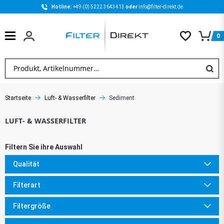
Hotline: 
+49 (0) 5222 3643413 
oder 
info@filter-direkt.de
0
Startseite
Luft- & Wasserfilter
Sediment
Qualität
Filterart
Filtergröße