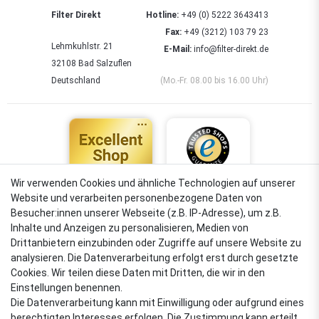
Filter Direkt
Hotline:
+49 (0) 5222 3643413
Fax:
+49 (3212) 103 79 23
Lehmkuhlstr. 21
E-Mail:
info@filter-direkt.de
32108 Bad Salzuflen
Deutschland
(Mo.-Fr. 08.00 bis 16.00 Uhr)
Wir verwenden Cookies und ähnliche Technologien auf unserer
Website und verarbeiten personenbezogene Daten von
4,88
Besucher:innen unserer Webseite (z.B. IP-Adresse), um z.B.
Sehr gut
Inhalte und Anzeigen zu personalisieren, Medien von
Drittanbietern einzubinden oder Zugriffe auf unsere Website zu
analysieren. Die Datenverarbeitung erfolgt erst durch gesetzte
Cookies. Wir teilen diese Daten mit Dritten, die wir in den
VERSANDARTEN
Einstellungen benennen.
Die Datenverarbeitung kann mit Einwilligung oder aufgrund eines
berechtigten Interesses erfolgen. Die Zustimmung kann erteilt