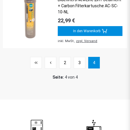
+ Carbon Filterkartusche AC-SC-
10-NL
22,99 €
In den Warenkorb
inkl. MwSt.,
zzgl. Versand
2
3
4
Seite:
4 von 4