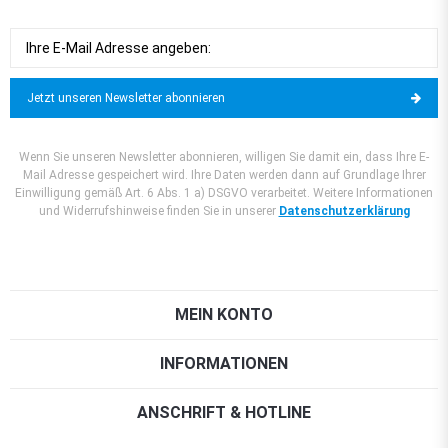
Jetzt unseren Newsletter abonnieren
Wenn Sie unseren Newsletter abonnieren, willigen Sie damit ein, dass Ihre E-
Mail Adresse gespeichert wird. Ihre Daten werden dann auf Grundlage Ihrer
Einwilligung gemäß Art. 6 Abs. 1 a) DSGVO verarbeitet. Weitere Informationen
und Widerrufshinweise finden Sie in unserer
Datenschutzerklärung
MEIN KONTO
INFORMATIONEN
ANSCHRIFT & HOTLINE