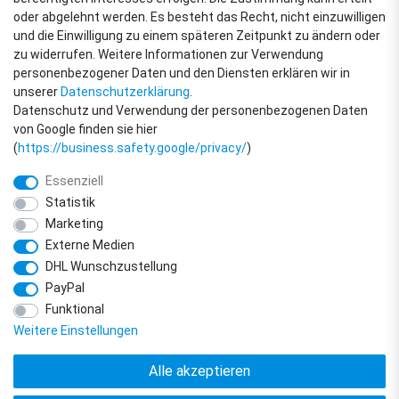
oder abgelehnt werden. Es besteht das Recht, nicht einzuwilligen
ZAHLUNGSARTEN
und die Einwilligung zu einem späteren Zeitpunkt zu ändern oder
zu widerrufen. Weitere Informationen zur Verwendung
personenbezogener Daten und den Diensten erklären wir in
unserer
Daten­schutz­erklärung
.
Datenschutz und Verwendung der personenbezogenen Daten
von Google finden sie hier
(
https://business.safety.google/privacy/
)
Essenziell
Statistik
Marketing
Externe Medien
DHL Wunschzustellung
© Copyright 2018 - 2026 filter-direkt. Alle Rechte vorbehalten. / *Alle Preise
PayPal
verstehen sich inkl. MwSt. und zzgl. Versandkosten.
powered by
createyourtemplate
Funktional
Weitere Einstellungen
Alle akzeptieren