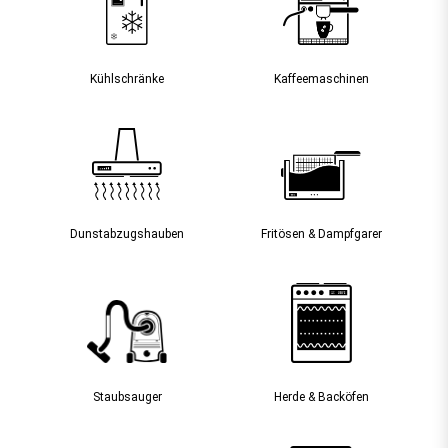
Kühlschränke
Kaffee­maschinen
Dunst­abzugs­hauben
Fritösen & Dampfgarer
Staubsauger­
Herde & Backöfen