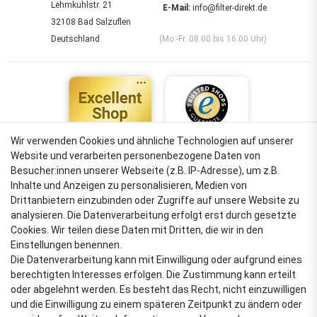
Lehmkuhlstr. 21
E-Mail:
info@filter-direkt.de
32108 Bad Salzuflen
Deutschland
(Mo.-Fr. 08.00 bis 16.00 Uhr)
Wir verwenden Cookies und ähnliche Technologien auf unserer
Website und verarbeiten personenbezogene Daten von
4,88
Besucher:innen unserer Webseite (z.B. IP-Adresse), um z.B.
Sehr gut
Inhalte und Anzeigen zu personalisieren, Medien von
Drittanbietern einzubinden oder Zugriffe auf unsere Website zu
analysieren. Die Datenverarbeitung erfolgt erst durch gesetzte
Cookies. Wir teilen diese Daten mit Dritten, die wir in den
VERSANDARTEN
Einstellungen benennen.
Die Datenverarbeitung kann mit Einwilligung oder aufgrund eines
berechtigten Interesses erfolgen. Die Zustimmung kann erteilt
oder abgelehnt werden. Es besteht das Recht, nicht einzuwilligen
ZAHLUNGSARTEN
und die Einwilligung zu einem späteren Zeitpunkt zu ändern oder