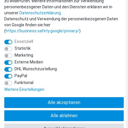
zu widerrufen. Weitere Informationen zur Verwendung
personenbezogener Daten und den Diensten erklären wir in
unserer
Daten­schutz­erklärung
.
Datenschutz und Verwendung der personenbezogenen Daten
von Google finden sie hier
(
https://business.safety.google/privacy/
)
Essenziell
Statistik
Marketing
Externe Medien
DHL Wunschzustellung
© Copyright 2018 - 2026 filter-direkt. Alle Rechte vorbehalten. / *Alle Preise
PayPal
verstehen sich inkl. MwSt. und zzgl. Versandkosten.
powered by
createyourtemplate
Funktional
Weitere Einstellungen
Alle akzeptieren
Alle ablehnen
Vertrag widerrufen
Kontakt