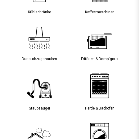
Kühlschränke
Kaffee­maschinen
Dunst­abzugs­hauben
Fritösen & Dampfgarer
Staubsauger­
Herde & Backöfen