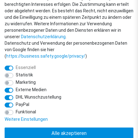
berechtigten Interesses erfolgen. Die Zustimmung kann erteilt
oder abgelehnt werden. Es besteht das Recht, nicht einzuwilligen
ZAHLUNGSARTEN
und die Einwilligung zu einem späteren Zeitpunkt zu ändern oder
zu widerrufen. Weitere Informationen zur Verwendung
personenbezogener Daten und den Diensten erklären wir in
unserer
Daten­schutz­erklärung
.
Datenschutz und Verwendung der personenbezogenen Daten
von Google finden sie hier
(
https://business.safety.google/privacy/
)
Essenziell
Statistik
Marketing
Externe Medien
DHL Wunschzustellung
© Copyright 2018 - 2026 filter-direkt. Alle Rechte vorbehalten. / *Alle Preise
PayPal
verstehen sich inkl. MwSt. und zzgl. Versandkosten.
powered by
createyourtemplate
Funktional
Weitere Einstellungen
Alle akzeptieren