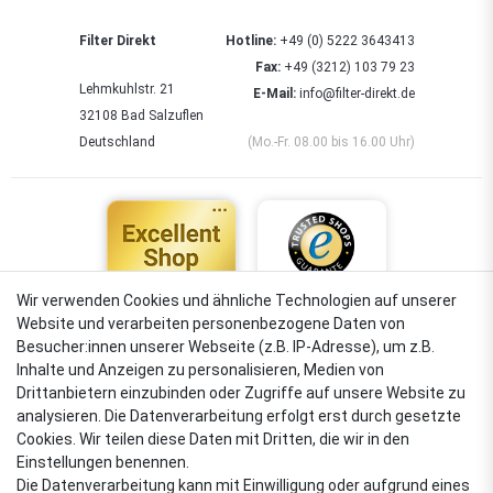
Filter Direkt
Hotline:
+49 (0) 5222 3643413
Fax:
+49 (3212) 103 79 23
Lehmkuhlstr. 21
E-Mail:
info@filter-direkt.de
32108 Bad Salzuflen
Deutschland
(Mo.-Fr. 08.00 bis 16.00 Uhr)
Wir verwenden Cookies und ähnliche Technologien auf unserer
Website und verarbeiten personenbezogene Daten von
4,88
Besucher:innen unserer Webseite (z.B. IP-Adresse), um z.B.
Sehr gut
Inhalte und Anzeigen zu personalisieren, Medien von
Drittanbietern einzubinden oder Zugriffe auf unsere Website zu
analysieren. Die Datenverarbeitung erfolgt erst durch gesetzte
Cookies. Wir teilen diese Daten mit Dritten, die wir in den
VERSANDARTEN
Einstellungen benennen.
Die Datenverarbeitung kann mit Einwilligung oder aufgrund eines