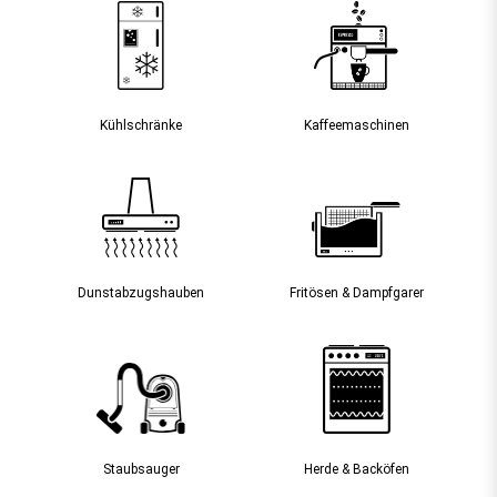
Kühlschränke
Kaffee­maschinen
Dunst­abzugs­hauben
Fritösen & Dampfgarer
Staubsauger­
Herde & Backöfen